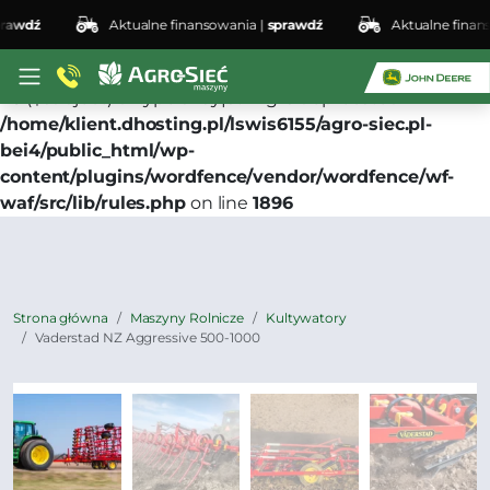
wdź
Aktualne finansowania |
sprawdź
Aktualne finansow
Deprecated
: preg_replace(): Passing null to parameter
#3 ($subject) of type array|string is deprecated in
/home/klient.dhosting.pl/lswis6155/agro-siec.pl-
bei4/public_html/wp-
content/plugins/wordfence/vendor/wordfence/wf-
waf/src/lib/rules.php
on line
1896
Strona główna
Maszyny Rolnicze
Kultywatory
Vaderstad NZ Aggressive 500-1000