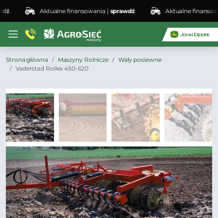
Aktualne finansowania |
sprawdź
Aktualne finansowani
Strona główna
Maszyny Rolnicze
Wały posiewne
Vaderstad Rollex 450-620