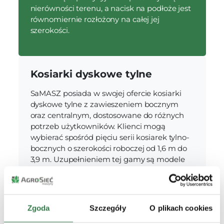
nierówności terenu, a nacisk na podłoże jest
równomiernie rozłożony na całej jej
szerokości.
Kosiarki dyskowe tylne
SaMASZ posiada w swojej ofercie kosiarki
dyskowe tylne z zawieszeniem bocznym
oraz centralnym, dostosowane do różnych
potrzeb użytkowników. Klienci mogą
wybierać spośród pięciu serii kosiarek tylno-
bocznych o szerokości roboczej od 1,6 m do
3,9 m. Uzupełnieniem tej gamy są modele
dwustronne.
Zgoda
Szczegóły
O plikach cookies
Kosiarki kompaktowe lekkie