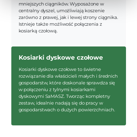
mniejszych ciągników. Wyposażone w
centralny dyszel, umożliwiają koszenie
zarówno z prawej, jak i lewej strony ciągnika.
Istnieje także możliwość połączenia z
kosiarką czołową.
Kosiarki dyskowe czołowe
Kosiarki dyskowe czołowe to świetne
rozwiązanie dla właścicieli małych i średnich
gospodarstw, które doskonale sprawdza się
w połączeniu z tylnymi kosiarkami
dyskowymi SaMASZ. Tworząc kompletny
zestaw, idealnie nadają się do pracy w
gospodarstwach o dużych powierzchniach.