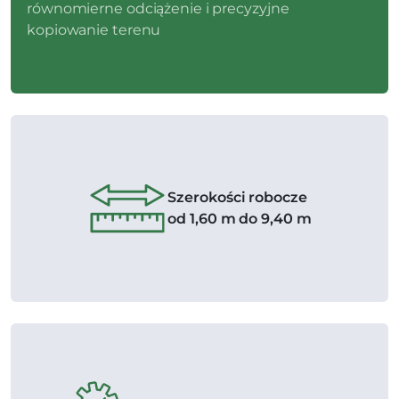
równomierne odciążenie i precyzyjne
kopiowanie terenu
Szerokości robocze
od 1,60 m do 9,40 m