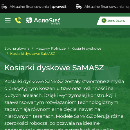
Aktualne finansowania |
sprawdź
Aktualne finansowania |
spraw
Strona główna
Maszyny Rolnicze
Kosiarki dyskowe
Kosiarki dyskowe SaMASZ
Kosiarki dyskowe SaMASZ
Kosiarki dyskowe SaMASZ zostały stworzone z myślą
o precyzyjnym koszeniu traw oraz roślinności na
dużych areałach. Dzięki wytrzymałej konstrukcji i
zaawansowanym rozwiązaniom technologicznym
zapewniają równomierne cięcie, nawet na
nierównych terenach. Modele SaMASZ oferują różne
szerokości robocze, co pozwala na idealne