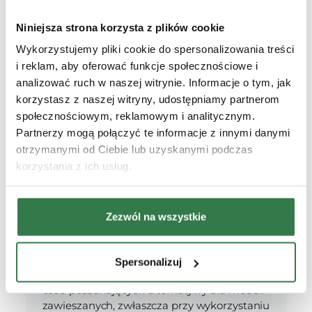
Kosiarki dyskowe o lekkiej i kompaktowej
Niniejsza strona korzysta z plików cookie
konstrukcji to idealne rozwiązanie dla
właścicieli mniejszych terenów zielonych,
Wykorzystujemy pliki cookie do spersonalizowania treści
którzy potrzebują wydajnej i prostej w
i reklam, aby oferować funkcje społecznościowe i
obsłudze maszyny do koszenia trawy.
analizować ruch w naszej witrynie. Informacje o tym, jak
Maszyny te są wyposażone w lekką listwę
korzystasz z naszej witryny, udostępniamy partnerom
tnącą SwiftCUT, cenioną za niezawodność i
społecznościowym, reklamowym i analitycznym.
wysoką jakość cięcia.
Partnerzy mogą połączyć te informacje z innymi danymi
otrzymanymi od Ciebie lub uzyskanymi podczas
korzystania z ich usług.
Zezwól na wszystkie
Kosiarki dyskowe ciągnione
Spersonalizuj
Kosiarki ciągnione to doskonała opcja dla
osób poszukujących alternatywy dla modeli
zawieszanych, zwłaszcza przy wykorzystaniu