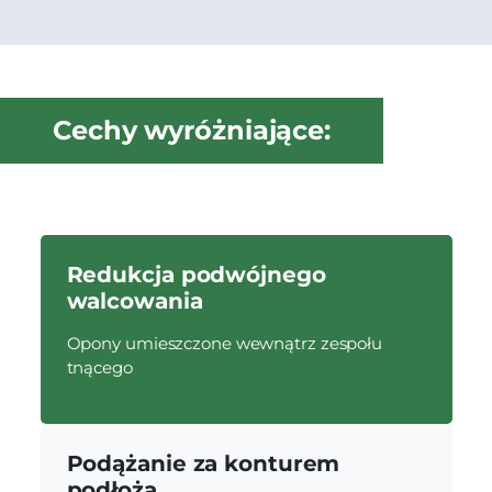
Cechy wyróżniające:
Redukcja podwójnego
walcowania
Opony umieszczone wewnątrz zespołu
tnącego
Podążanie za konturem
podłoża