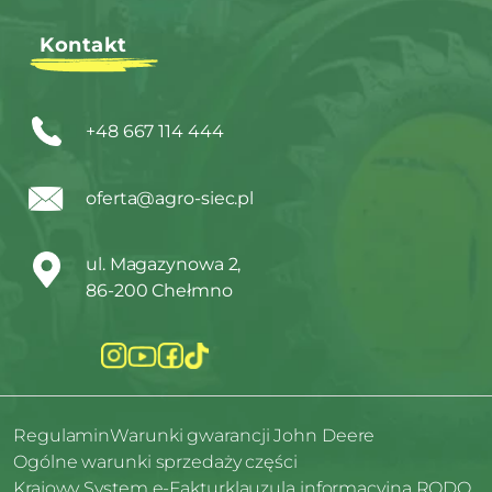
Kontakt
+48 667 114 444
oferta@agro-siec.pl
ul. Magazynowa 2,
86-200 Chełmno
Regulamin
Warunki gwarancji John Deere
Ogólne warunki sprzedaży części
Krajowy System e-Faktur
klauzula informacyjna RODO