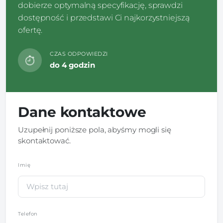
dobierze optymalną specyfikację, sprawdzi
dostępność i przedstawi Ci najkorzystniejszą
ofertę.
CZAS ODPOWIEDZI
do 4 godzin
Dane kontaktowe
Uzupełnij poniższe pola, abyśmy mogli się
skontaktować.
Imię
*
Telefon
*