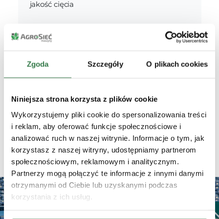
jakość cięcia
Koszenie wokół przeszkód
Zgoda
Szczegóły
O plikach cookies
Precyzja w omijaniu drzew, krzewów i
innych obiektów
Niniejsza strona korzysta z plików cookie
Wykorzystujemy pliki cookie do spersonalizowania treści
i reklam, aby oferować funkcje społecznościowe i
analizować ruch w naszej witrynie. Informacje o tym, jak
Aeratory
korzystasz z naszej witryny, udostępniamy partnerom
społecznościowym, reklamowym i analitycznym.
Partnerzy mogą połączyć te informacje z innymi danymi
otrzymanymi od Ciebie lub uzyskanymi podczas
korzystania z ich usług.