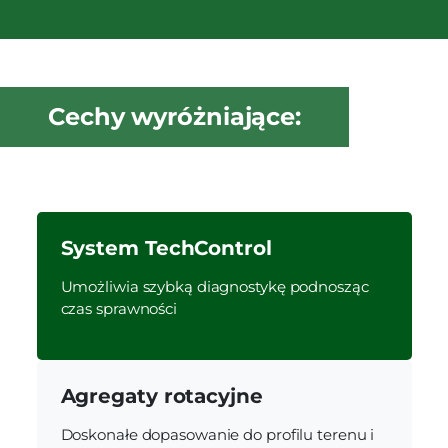
Cechy wyróżniające:
System TechControl
Umożliwia szybką diagnostykę podnosząc
czas sprawności
Agregaty rotacyjne
Doskonałe dopasowanie do profilu terenu i