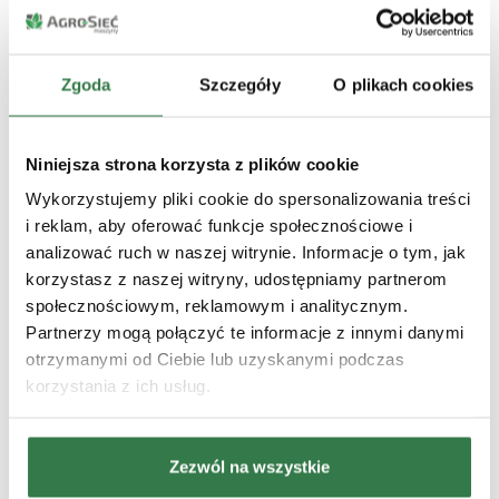
gospodarstwach.
Mobilne
– z możliwością transportu
mieszanki bezpośrednio do
Zgoda
Szczegóły
O plikach cookies
budynków inwentarskich.
Stacjonarne
– do przygotowania
dużych ilości paszy w jednym
Niniejsza strona korzysta z plików cookie
miejscu.
Wykorzystujemy pliki cookie do spersonalizowania treści
i reklam, aby oferować funkcje społecznościowe i
analizować ruch w naszej witrynie. Informacje o tym, jak
sprawdź mieszalniki Strautmann
korzystasz z naszej witryny, udostępniamy partnerom
społecznościowym, reklamowym i analitycznym.
Partnerzy mogą połączyć te informacje z innymi danymi
otrzymanymi od Ciebie lub uzyskanymi podczas
korzystania z ich usług.
Eksploatacja i serwis
Mieszalniki pasz to maszyny wymagające
Zezwól na wszystkie
regularnej konserwacji. Ostrzenie noży,