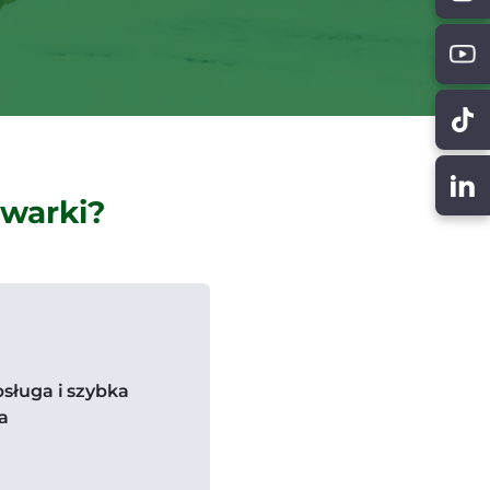
ywarki?
sługa i szybka
ja