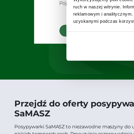
Pojemność: 0,6-1,00 m³
ruch w naszej witrynie. Inf
reklamowym i analitycznym. 
uzyskanymi podczas korzysta
Zobacz
Przejdź do oferty posypyw
SaMASZ
Posypywarki SaMASZ to niezawodne maszyny do u
niskich temperaturach. Precyzyjnie rozprowadzają só