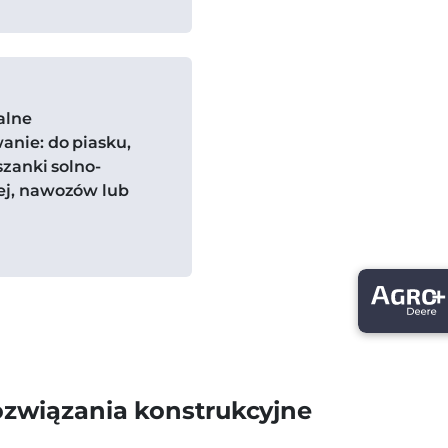
alne
anie: do piasku,
szanki solno-
ej, nawozów lub
ozwiązania konstrukcyjne