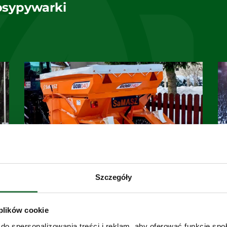
osypywarki
Szczegóły
SparGO
 plików cookie
Posypywarka
do spersonalizowania treści i reklam, aby oferować funkcje sp