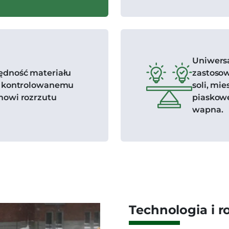
Uniwers
ędność materiału
zastosow
i kontrolowanemu
soli, mie
mowi rozrzutu
piaskow
wapna.
Technologia i r