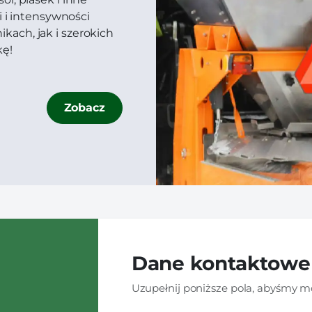
i i intensywności
ach, jak i szerokich
kę!
Zobacz
Dane kontaktowe
Uzupełnij poniższe pola, abyśmy mo