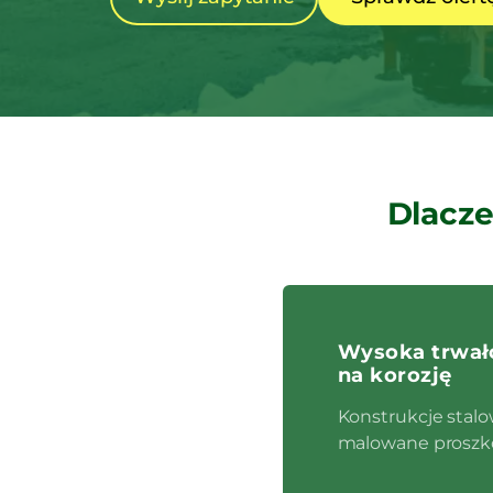
Dlacze
Wysoka trwało
na korozję
Konstrukcje stal
malowane proszk