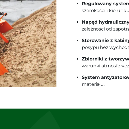
Regulowany system
szerokości i kierunk
Napęd hydrauliczn
zależności od zapotr
Sterowanie z kabin
posypu bez wychodz
Zbiorniki z tworzyw
warunki atmosferyczne
System antyzatorow
materiału.