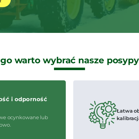
go warto wybrać nasze posyp
ść i odporność
Łatwa ob
owe ocynkowane lub
kalibrac
owo.