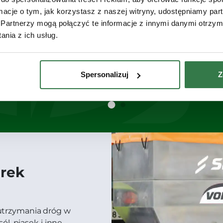
Pojemność: 0,4 m³
ormacje o tym, jak korzystasz z naszej witryny, udostępniamy p
Partnerzy mogą połączyć te informacje z innymi danymi otrzym
nia z ich usług.
Zobacz
Spersonalizuj
Z
arek
trzymania dróg w
l, piasek i inne