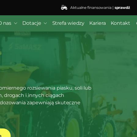
Aktualne finansowania |
sprawdź
O nas
Dotacje
Strefa wiedzy
Kariera
Kontakt
i
miernego rozsiewania piasku, soli lub
 drogach i innych ciągach
dozowania zapewniają skuteczne
ę