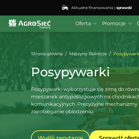
Aktualne finansowania |
sprawdź
Oferta
Promocje
Strona główna
Maszyny Rolnicze
Posypywark
Posypywarki
Posypywarki wykorzystuje się zimą do równo
mieszanek antypoślizgowych na chodnikach,
komunikacyjnych. Precyzyjne mechanizmy 
zapobieganie oblodzeniu.
Wyślij zapytanie
Sprawdź ofert