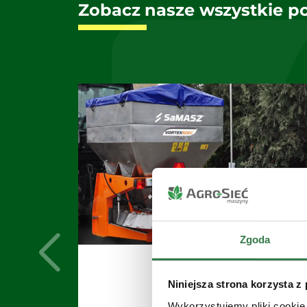
Zobacz nasze wszystkie p
Zgoda
VORTEX
Niniejsza strona korzysta z
Posypywarka
Wykorzystujemy pliki cookie 