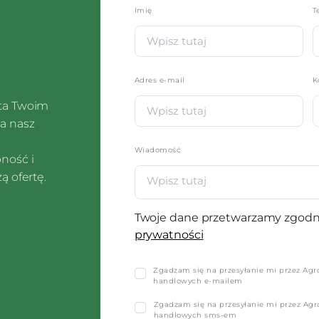
Imię
*
T
Adres e-mail
K
sta Twoim
a nasz
Wiadomość
pność i
ą ofertę.
Twoje dane przetwarzamy zgodn
prywatności
Zgadzam się na przesyłanie mi przez Agro-
handlowych e-mailem
Zgadzam się na przesyłanie mi przez Agro-
handlowych sms-em