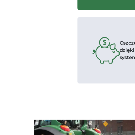
Oszcz
dzięk
syste