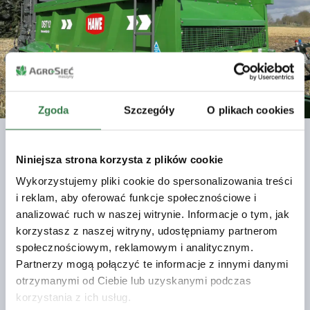
Zgoda
Szczegóły
O plikach cookies
Przejdź do oferty rozrzutników
Niniejsza strona korzysta z plików cookie
jednoosiowych
Wykorzystujemy pliki cookie do spersonalizowania treści
Rozrzutniki jednoosiowe to kompaktowe, ale
i reklam, aby oferować funkcje społecznościowe i
niezwykle wydajne maszyny, które ułatwiają
analizować ruch w naszej witrynie. Informacje o tym, jak
precyzyjne nawożenie nawet na małych i
korzystasz z naszej witryny, udostępniamy partnerom
trudnodostępnych polach. Lekka konstrukcja i
społecznościowym, reklamowym i analitycznym.
świetna manewrowość sprawdzają się w
Partnerzy mogą połączyć te informacje z innymi danymi
gospodarstwach, gdzie liczy się dokładność i
otrzymanymi od Ciebie lub uzyskanymi podczas
łatwość obsługi. Sprawdź naszą ofertę i wybierz
korzystania z ich usług.
najlepszy rozrzutnik jednoosiowy!