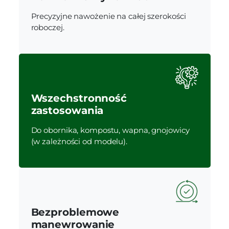
Precyzyjne nawożenie na całej szerokości
roboczej.
Wszechstronność
zastosowania
Do obornika, kompostu, wapna, gnojowicy
(w zależności od modelu).
Bezproblemowe
manewrowanie