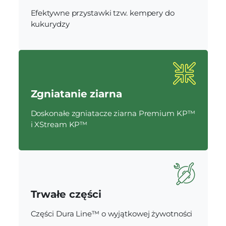
Efektywne przystawki tzw. kempery do
kukurydzy
Zgniatanie ziarna
Doskonałe zgniatacze ziarna Premium KP™
i XStream KP™
Trwałe części
Części Dura Line™ o wyjątkowej żywotności