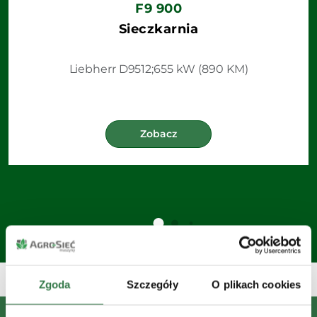
F9 900
Sieczkarnia
Liebherr D9512;655 kW (890 KM)
Zobacz
Zgoda
Szczegóły
O plikach cookies