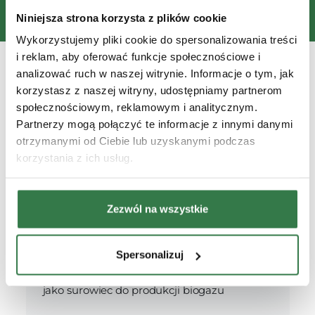
3 zastosowania sieczkarni
do kukurydzy
Niniejsza strona korzysta z plików cookie
Wykorzystujemy pliki cookie do spersonalizowania treści
i reklam, aby oferować funkcje społecznościowe i
analizować ruch w naszej witrynie. Informacje o tym, jak
korzystasz z naszej witryny, udostępniamy partnerom
społecznościowym, reklamowym i analitycznym.
Zbiór zielonki na kiszonkę
Partnerzy mogą połączyć te informacje z innymi danymi
Kiszonka z kukurydzy to jedno z
otrzymanymi od Ciebie lub uzyskanymi podczas
najważniejszych źródeł paszy dla bydła,
korzystania z ich usług.
bogate w energię i składniki odżywcze.
Zezwól na wszystkie
Produkcja biogazu
Spersonalizuj
Rozdrobniona masa kukurydziana zbierana
przez sieczkarnię może być wykorzystywana
jako surowiec do produkcji biogazu