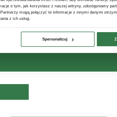
ormacje o tym, jak korzystasz z naszej witryny, udostępniamy p
ere - 2 lata 0% z PowerGard+ (1+2)
Partnerzy mogą połączyć te informacje z innymi danymi otrzym
nia z ich usług.
onych w okresie do:
31 października 2026
Spersonalizuj
Z
Poznaj finansowa