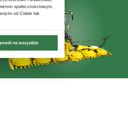
artnerom społecznościowym,
anymi od Ciebie lub
ezwól na wszystkie
nie