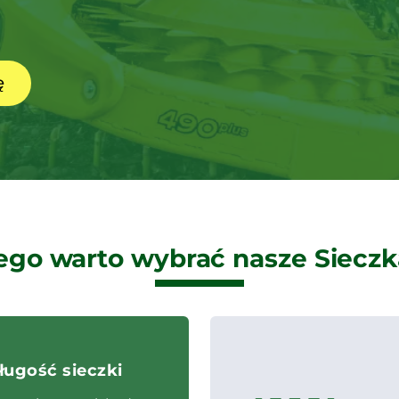
ę
ego warto wybrać nasze Sieczk
ugość sieczki