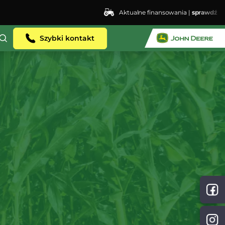
Aktualne finansowania |
sprawdź
ent.dhosting.pl/lswis6155/agro-siec.pl-
Szybki kontakt