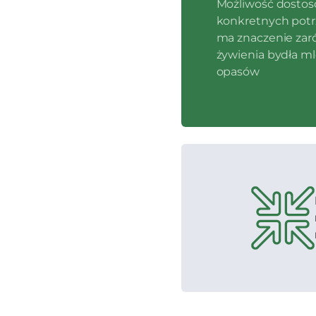
Możliwość dostos
konkretnych potr
ma znaczenie za
żywienia bydła ml
opasów