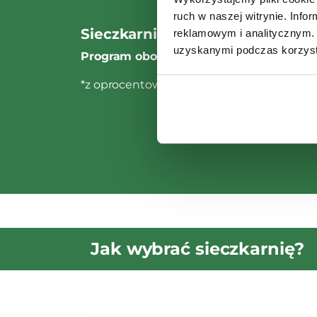
ruch w naszej witrynie. Inf
Sieczkarnie samojezdne John De
reklamowym i analitycznym. 
uzyskanymi podczas korzysta
Program obowiązuje dla maszyn zamówi
*z oprocentowaniem
Jak wybrać sieczkarnię?