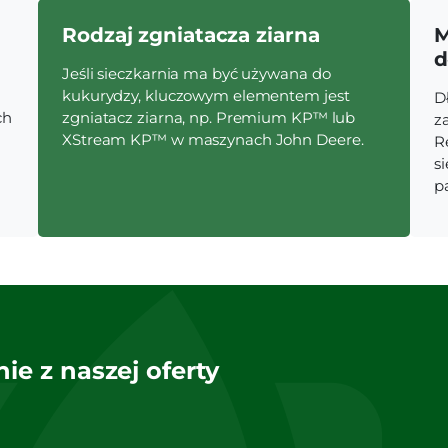
Rodzaj zgniatacza ziarna
M
d
Jeśli sieczkarnia ma być używana do
kukurydzy, kluczowym elementem jest
D
ch
zgniatacz ziarna, np. Premium KP™ lub
z
XStream KP™ w maszynach John Deere.
R
s
p
ie z naszej oferty