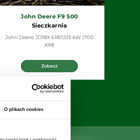
John Deere F9 500
Sieczkarnia
John Deere JD18X 6180;515 kW (700
KM)
Zobacz
O plikach cookies
ołecznościowe i analizować