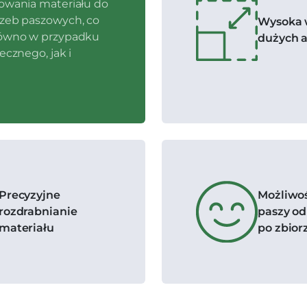
owania materiału do
zeb paszowych, co
Wysoka 
równo w przypadku
dużych a
ecznego, jak i
Precyzyjne
Możliwoś
rozdrabnianie
paszy od
materiału
po zbior