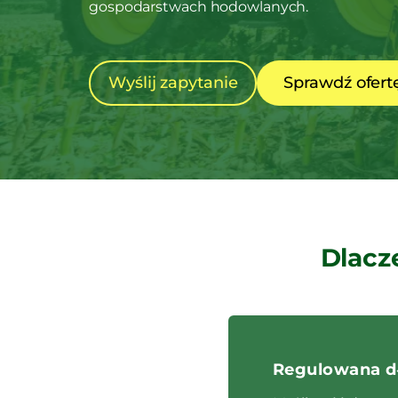
gospodarstwach hodowlanych.
Wyślij zapytanie
Sprawdź ofert
Dlacz
Regulowana dł