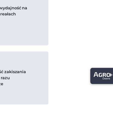
wydajność na
reałach
ć zakiszania
 razu
ze