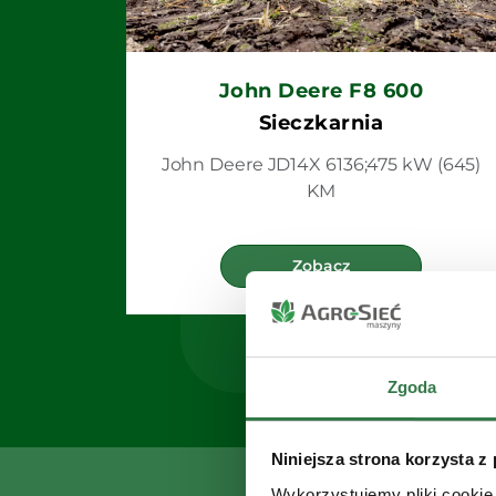
John Deere F8 600
Sieczkarnia
John Deere JD14X 6136;475 kW (645)
KM
Zobacz
Zgoda
Niniejsza strona korzysta z
Wykorzystujemy pliki cookie 