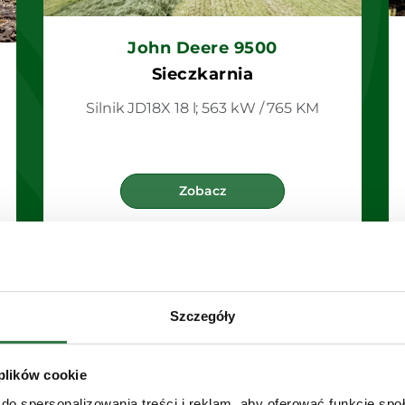
John Deere 9500
Sieczkarnia
Silnik JD18X 18 l; 563 kW / 765 KM
Zobacz
Szczegóły
 plików cookie
do spersonalizowania treści i reklam, aby oferować funkcje sp