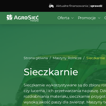
Aktualne finansowania |
sprawdź
Deprecated
: preg_replace(): Passing null to parameter #3
bei4/public_html/wp-content/plugins/wordfence/vendo
Oferta
Promocje
Strona główna
Maszyny Rolnicze
Sieczkarnie
Sieczkarnie
Sieczkarnie wykorzystywane są do zbioru rośl
czy lucerna, i ich przetwarzania na paszę. D
rozdrabniania materiału, sieczkarnie przygo
wysoką jakość paszy dla zwierząt. Maszyny