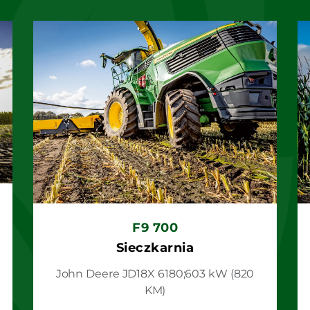
F9 700
Sieczkarnia
John Deere JD18X 6180;603 kW (820
KM)