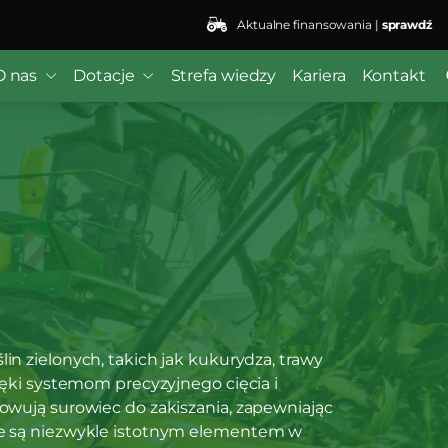
Aktualne finansowania |
sprawdź
 ($subject) of type array|string is deprecated in
/home/kli
r/wordfence/wf-waf/src/lib/rules.php
on line
1896
O nas
Dotacje
Strefa wiedzy
Kariera
Kontakt
in zielonych, takich jak kukurydza, trawy
zięki systemom precyzyjnego cięcia i
towują surowiec do zakiszania, zapewniając
 te są niezwykle istotnym elementem w