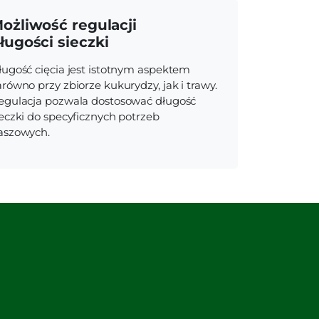
ożliwość regulacji
ługości sieczki
ługość cięcia jest istotnym aspektem
arówno przy zbiorze kukurydzy, jak i trawy.
egulacja pozwala dostosować długość
ieczki do specyficznych potrzeb
aszowych.