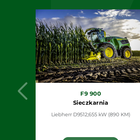
F9 900
Sieczkarnia
Liebherr D9512;655 kW (890 KM)