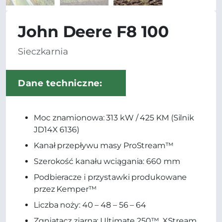
John Deere F8 100
Sieczkarnia
Dane techniczne:
Moc znamionowa: 313 kW / 425 KM (Silnik
JD14X 6136)
Kanał przepływu masy ProStream™
Szerokość kanału wciągania: 660 mm
Podbieracze i przystawki produkowane
przez Kemper™
Liczba noży: 40 – 48 – 56 – 64
Zgniatacz ziarna: Ultimate 250™, XStream