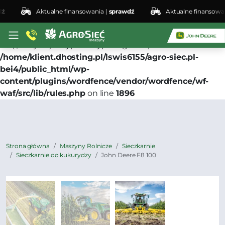
Aktualne finansowania |
sprawdź
Aktualne finansowania
Deprecated
: preg_replace(): Passing null to parameter
#3 ($subject) of type array|string is deprecated in
/home/klient.dhosting.pl/lswis6155/agro-siec.pl-
bei4/public_html/wp-
content/plugins/wordfence/vendor/wordfence/wf-
waf/src/lib/rules.php
on line
1896
Strona główna
Maszyny Rolnicze
Sieczkarnie
Sieczkarnie do kukurydzy
John Deere F8 100