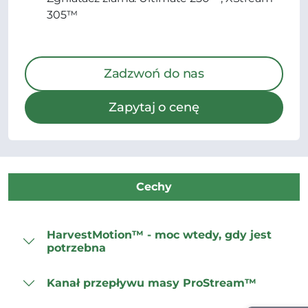
305™
Zadzwoń do nas
Zapytaj o cenę
Cechy
HarvestMotion™ - moc wtedy, gdy jest
potrzebna
Kanał przepływu masy ProStream™