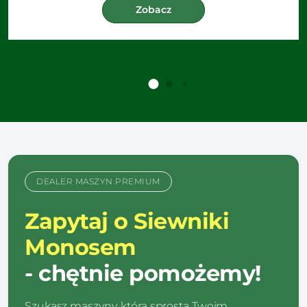
Zobacz
DEALER MASZYN PREMIUM
Zapytaj o Siewniki
Monosem
- chętnie pomożemy!
Szukasz maszyny, która sprosta Twoim