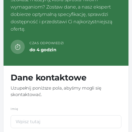
wymaganiom? Zostaw dane, a nasz ekspert
dobierze optymalną specyfikację, sprawdzi
dostępność i przedstawi Ci najkorzystniejszą
ofertę.
CZAS ODPOWIEDZI
do 4 godzin
Dane kontaktowe
Uzupełnij poniższe pola, abyśmy mogli się
skontaktować.
Imię
*