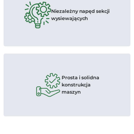
Niezależny napęd sekcji
wysiewających
Prosta i solidna
konstrukcja
maszyn