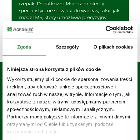
rzepak. Dodatkowo, Monosem oferuje
specjalistyczne siewniki do warzyw, takie jak
model MS, który umożliwia precyzyjny
wysiew nasion warzyw w dwóch liniach na
rząd. Modele: MECA V4
Zgoda
Szczegóły
O plikach cookies
Niniejsza strona korzysta z plików cookie
Wykorzystujemy pliki cookie do spersonalizowania treści
i reklam, aby oferować funkcje społecznościowe i
Zobacz wszystkie Siewniki
analizować ruch w naszej witrynie. Informacje o tym, jak
Monosem
korzystasz z naszej witryny, udostępniamy partnerom
społecznościowym, reklamowym i analitycznym.
Partnerzy mogą połączyć te informacje z innymi danymi
otrzymanymi od Ciebie lub uzyskanymi podczas
korzystania z ich usług.