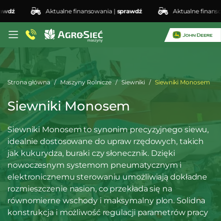
dź
Aktualne finansowania |
sprawdź
Aktualne finansowan
Strona główna
Maszyny Rolnicze
Siewniki
Siewniki Monosem
Siewniki Monosem
Siewniki Monosem to synonim precyzyjnego siewu,
idealnie dostosowane do upraw rzędowych, takich
jak kukurydza, buraki czy słonecznik. Dzięki
nowoczesnym systemom pneumatycznym i
elektronicznemu sterowaniu umożliwiają dokładne
rozmieszczenie nasion, co przekłada się na
równomierne wschody i maksymalny plon. Solidna
konstrukcja i możliwość regulacji parametrów pracy