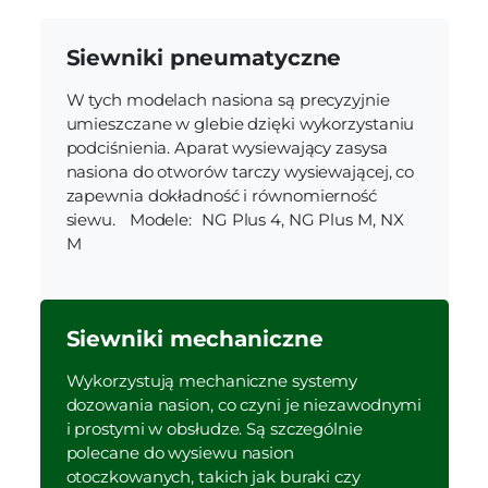
Siewniki pneumatyczne
W tych modelach nasiona są precyzyjnie
umieszczane w glebie dzięki wykorzystaniu
podciśnienia. Aparat wysiewający zasysa
nasiona do otworów tarczy wysiewającej, co
zapewnia dokładność i równomierność
siewu. Modele: NG Plus 4, NG Plus M, NX
M
Siewniki mechaniczne
Wykorzystują mechaniczne systemy
dozowania nasion, co czyni je niezawodnymi
i prostymi w obsłudze. Są szczególnie
polecane do wysiewu nasion
otoczkowanych, takich jak buraki czy