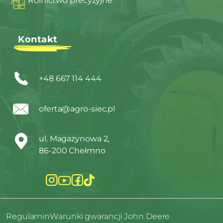
Rolnictwo precyzyjne
Kontakt
+48 667 114 444
oferta@agro-siec.pl
ul. Magazynowa 2,
86-200 Chełmno
Regulamin
Warunki gwarancji John Deere