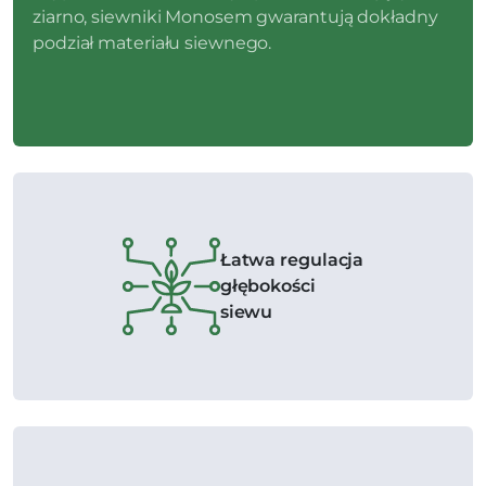
ziarno, siewniki Monosem gwarantują dokładny
podział materiału siewnego.
Łatwa regulacja
głębokości
siewu