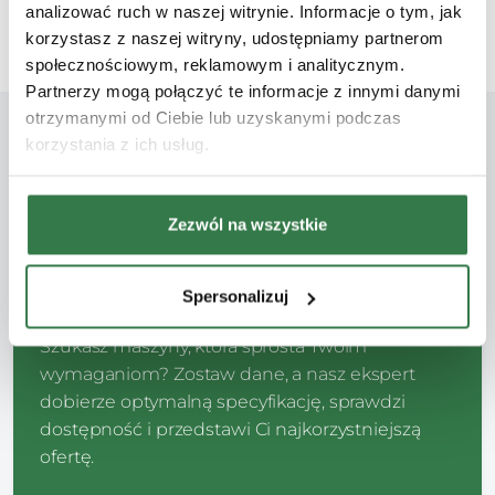
analizować ruch w naszej witrynie. Informacje o tym, jak
korzystasz z naszej witryny, udostępniamy partnerom
społecznościowym, reklamowym i analitycznym.
Partnerzy mogą połączyć te informacje z innymi danymi
otrzymanymi od Ciebie lub uzyskanymi podczas
korzystania z ich usług.
DEALER MASZYN PREMIUM
Zezwól na wszystkie
Zapytaj o Zagęszczarki
- chętnie pomożemy!
Spersonalizuj
Szukasz maszyny, która sprosta Twoim
wymaganiom? Zostaw dane, a nasz ekspert
dobierze optymalną specyfikację, sprawdzi
dostępność i przedstawi Ci najkorzystniejszą
ofertę.