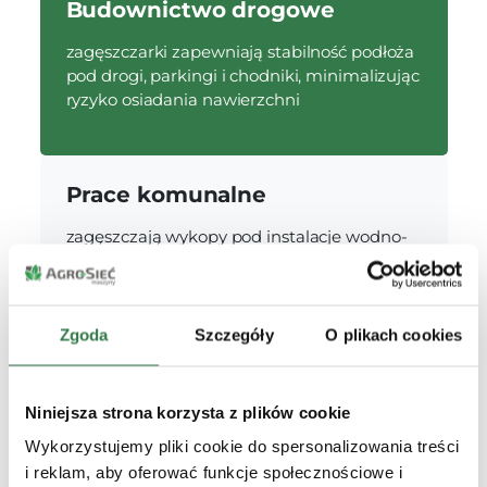
Budownictwo drogowe
zagęszczarki zapewniają stabilność podłoża
pod drogi, parkingi i chodniki, minimalizując
ryzyko osiadania nawierzchni
Prace komunalne
zagęszczają wykopy pod instalacje wodno-
kanalizacyjne, gazowe i elektryczne, co
zapobiega zapadaniu się gruntu
Zgoda
Szczegóły
O plikach cookies
Przygotowanie terenu
Niniejsza strona korzysta z plików cookie
umożliwiają odpowiednie wzmocnienie
gruntu pod fundamenty budynków, hal
Wykorzystujemy pliki cookie do spersonalizowania treści
przemysłowych i innnych konstrukcji
i reklam, aby oferować funkcje społecznościowe i