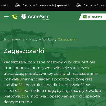
dź
Aktualne finansowania |
sprawdź
Aktualne finansowa
Strona główna
Maszyny Rolnicze
Zagęszczarki
Zagęszczarki
Zagęszczarki to ważne maszyny w budownictwie,
które poprzez intensywne wibracje skutecznie
utwardzają piasek, żwir czy asfalt. Ich zastosowanie
pozwala uniknąć osiadania podłoża, co zwiększa
stabilność konstrukcji i wydłuża jej trwałość. W
zależności od modelu mogą być ręczne, płytowe lub
walcowe, co umożliwia dopasowanie ich do specyfiki
danego terenu.