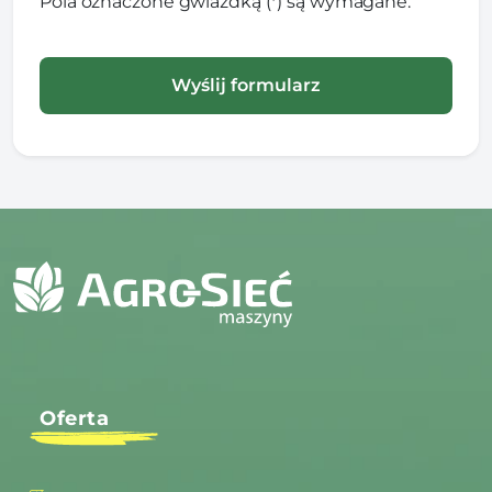
Pola oznaczone gwiazdką (*) są wymagane.
Oferta