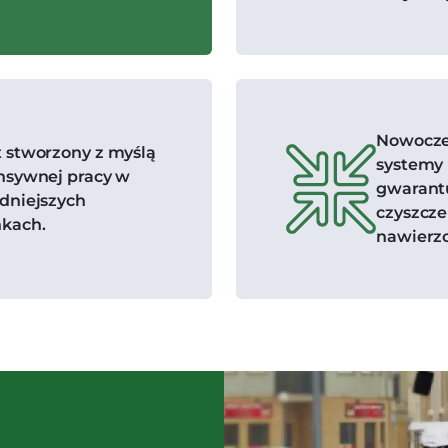
Nowoczes
t stworzony z myślą
systemy 
ensywnej pracy w
gwarant
udniejszych
czyszcze
kach.
nawierzc