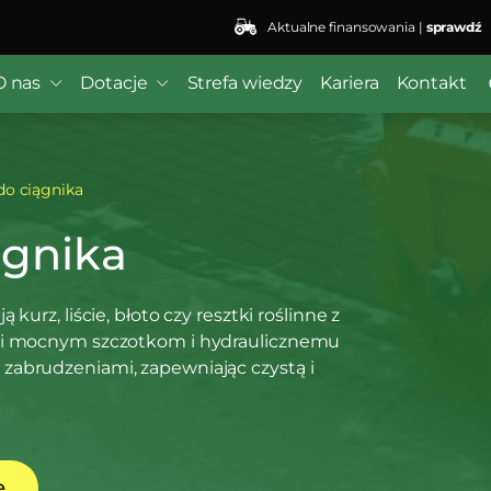
Aktualne finansowania |
sprawdź
O nas
Dotacje
Strefa wiedzy
Kariera
Kontakt
do ciągnika
ągnika
kurz, liście, błoto czy resztki roślinne z
ęki mocnym szczotkom i hydraulicznemu
zabrudzeniami, zapewniając czystą i
ę