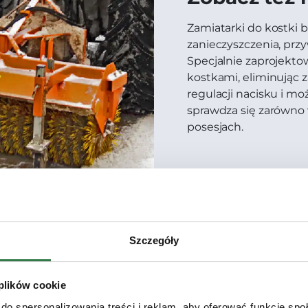
Zamiatarki do kostki b
zanieczyszczenia, prz
Specjalnie zaprojekto
kostkami, eliminując 
regulacji nacisku i m
sprawdza się zarówno w
posesjach.
Szczegóły
 plików cookie
do spersonalizowania treści i reklam, aby oferować funkcje sp