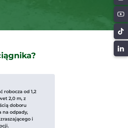
ciągnika?
ć robocza od 1,2
et 2,0 m, z
ścią doboru
a na odpady,
zraszającego i
cji.