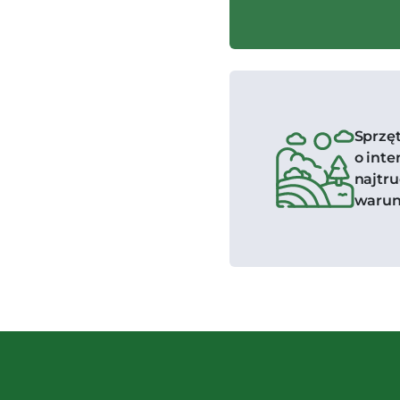
Sprzę
o int
najtr
warun