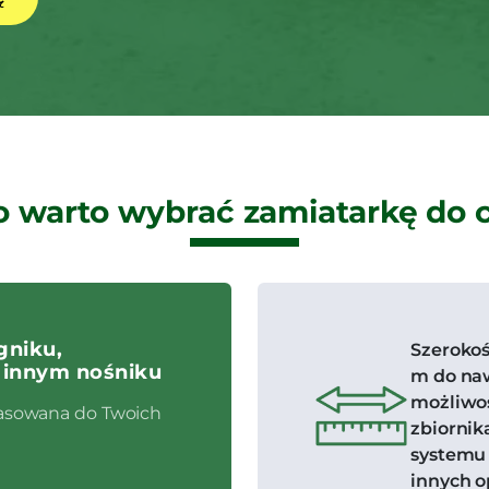
 warto wybrać zamiatarkę do 
gniku,
Szerokoś
 innym nośniku
m do naw
możliwo
asowana do Twoich
zbiornik
systemu 
innych op