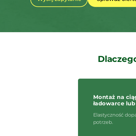
Dlaczego
Montaż na cią
ładowarce lub
Elastyczność dop
potrzeb.