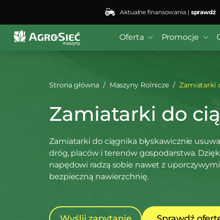
Aktualne finansowania |
sprawdź
Oferta
Promocje
Strona główna
Maszyny Rolnicze
Zamiatarki 
Zamiatarki do ci
Zamiatarki do ciągnika błyskawicznie usuwają 
dróg, placów i terenów gospodarstwa. Dzi
napędowi radzą sobie nawet z uporczywymi 
bezpieczną nawierzchnię.
Wyślij zapytanie
Sprawdź ofert