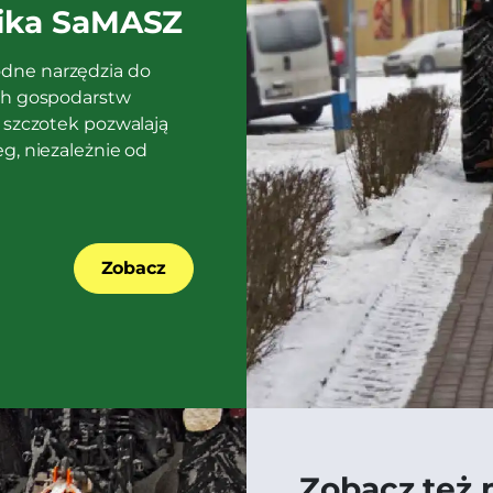
nika SaMASZ
odne narzędzia do
ach gospodarstw
y szczotek pozwalają
g, niezależnie od
Zobacz
Zobacz też 