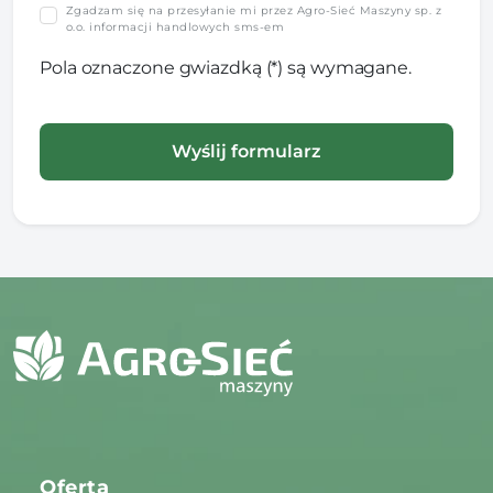
Zgadzam się na przesyłanie mi przez Agro-Sieć Maszyny sp. z
o.o. informacji handlowych sms-em
Pola oznaczone gwiazdką (*) są wymagane.
Oferta