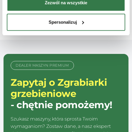
Zezwól na wszystkie
ekologicznych, łąk wysokogórskich oraz tam, gdzie
liczy się jakość paszy.
Spersonalizuj
DEALER MASZYN PREMIUM
Zapytaj o Zgrabiarki
grzebieniowe
- chętnie pomożemy!
Szukasz maszyny, która sprosta Twoim
wymaganiom? Zostaw dane, a nasz ekspert