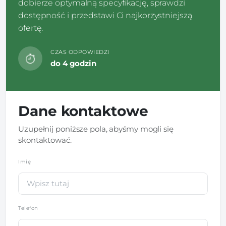
dobierze optymalną specyfikację, sprawdzi
dostępność i przedstawi Ci najkorzystniejszą
ofertę.
CZAS ODPOWIEDZI
do 4 godzin
Dane kontaktowe
Uzupełnij poniższe pola, abyśmy mogli się
skontaktować.
Imię
*
Telefon
*