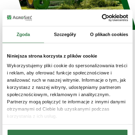
Zgoda
Szczegóły
O plikach cookies
Niniejsza strona korzysta z plików cookie
Technologia i budowa
Wykorzystujemy pliki cookie do spersonalizowania treści
i reklam, aby oferować funkcje społecznościowe i
analizować ruch w naszej witrynie. Informacje o tym, jak
Zgrabiarki grzebieniowe pracują w oparciu o
korzystasz z naszej witryny, udostępniamy partnerom
grzebienie z palcami sprężystymi, które przesuwają
społecznościowym, reklamowym i analitycznym.
materiał na wał w sposób bardzo delikatny, bez
Partnerzy mogą połączyć te informacje z innymi danymi
zagarniania ziemi. Doskonale kopiują teren, dzięki
otrzymanymi od Ciebie lub uzyskanymi podczas
czemu nie uszkadzają darni i pozostawiają czysty,
korzystania z ich usług.
równy pokos. Niewielka masa własna pozwala na
pracę z mniejszymi ciągnikami, także na terenach
pagórkowatych. Idealne rozwiązanie dla gospodarstw