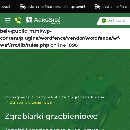
dź
Aktualne finansowania |
sprawdź
Aktualne finansowa
Deprecated
: preg_replace(): Passing null to parameter
#3 ($subject) of type array|string is deprecated in
/home/klient.dhosting.pl/lswis6155/agro-siec.pl-
bei4/public_html/wp-
content/plugins/wordfence/vendor/wordfence/wf-
waf/src/lib/rules.php
on line
1896
Strona główna
Maszyny Rolnicze
Zgrabiarki do siana
Zgrabiarki grzebieniowe
Zgrabiarki grzebieniowe