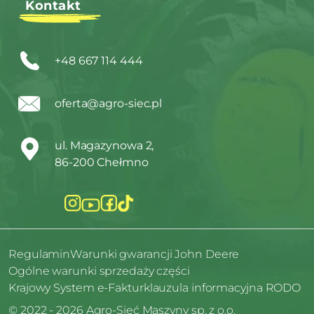
Kontakt
+48 667 114 444
oferta@agro-siec.pl
ul. Magazynowa 2,
86-200 Chełmno
Regulamin
Warunki gwarancji John Deere
Ogólne warunki sprzedaży części
Krajowy System e-Faktur
klauzula informacyjna RODO
© 2022 - 2026 Agro-Sieć Maszyny sp. z o.o.