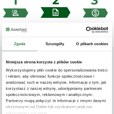
Zgoda
Szczegóły
O plikach cookies
Niniejsza strona korzysta z plików cookie
DEALER MASZYN PREMIUM
Wykorzystujemy pliki cookie do spersonalizowania treści
i reklam, aby oferować funkcje społecznościowe i
Zapytaj o 3 lata 0%
analizować ruch w naszej witrynie. Informacje o tym, jak
korzystasz z naszej witryny, udostępniamy partnerom
ciągniki John Deere 5E
społecznościowym, reklamowym i analitycznym.
z PowerGard+ (1+3)
Partnerzy mogą połączyć te informacje z innymi danymi
otrzymanymi od Ciebie lub uzyskanymi podczas
- chętnie pomożemy!
korzystania z ich usług.