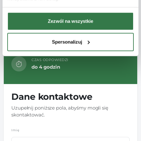
Szukasz maszyny, która sprosta Twoim
wymaganiom? Zostaw dane, a nasz ekspert
Zezwól na wszystkie
dobierze optymalną specyfikację, sprawdzi
dostępność i przedstawi Ci najkorzystniejszą
Spersonalizuj
ofertę.
CZAS ODPOWIEDZI
do 4 godzin
Dane kontaktowe
Uzupełnij poniższe pola, abyśmy mogli się
skontaktować.
Imię
*