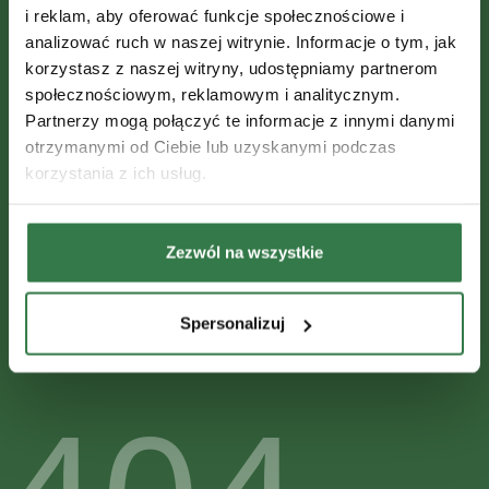
i reklam, aby oferować funkcje społecznościowe i
problem.
analizować ruch w naszej witrynie. Informacje o tym, jak
korzystasz z naszej witryny, udostępniamy partnerom
społecznościowym, reklamowym i analitycznym.
Wygląda na to, że strona, której szukasz, odleciała do
Partnerzy mogą połączyć te informacje z innymi danymi
innej galaktyki lub nigdy nie istniała. Sprawdź adres
otrzymanymi od Ciebie lub uzyskanymi podczas
URL lub wróć bezpiecznie na Ziemię.
korzystania z ich usług.
przejdź do strony głównej
Zezwól na wszystkie
Spersonalizuj