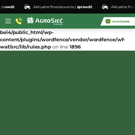
rawdź
Aktualne finansowania |
sprawdź
Aktualne finan
Deprecated
: preg_replace(): Passing null to parameter
#3 ($subject) of type array|string is deprecated in
/home/klient.dhosting.pl/lswis6155/agro-siec.pl-
bei4/public_html/wp-
content/plugins/wordfence/vendor/wordfence/wf-
waf/src/lib/rules.php
on line
1896