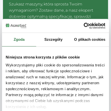
Szukasz maszyny, która sprosta Twoim
wymaganiom? Zostaw dane, a nasz ekspert
dobierze optymalną specyfikację, sprawdzi
dostępność i przedstawi Ci najkorzystniejszą
ofertę.
Zgoda
Szczegóły
O plikach cookies
CZAS ODPOWIEDZI
do 4 godzin
Niniejsza strona korzysta z plików cookie
Wykorzystujemy pliki cookie do spersonalizowania treści
Dane kontaktowe
i reklam, aby oferować funkcje społecznościowe i
analizować ruch w naszej witrynie. Informacje o tym, jak
Uzupełnij poniższe pola, abyśmy mogli się
korzystasz z naszej witryny, udostępniamy partnerom
skontaktować.
społecznościowym, reklamowym i analitycznym.
Partnerzy mogą połączyć te informacje z innymi danymi
Imię
*
otrzymanymi od Ciebie lub uzyskanymi podczas
korzystania z ich usług.