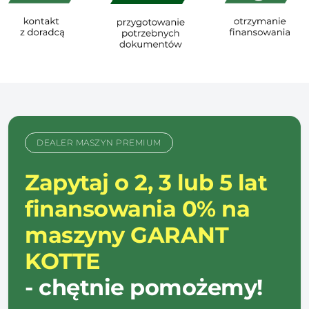
DEALER MASZYN PREMIUM
Zapytaj o 2, 3 lub 5 lat
finansowania 0% na
maszyny GARANT
KOTTE
- chętnie pomożemy!