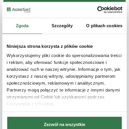
CZAS ODPOWIEDZI
do 4 godzin
Zgoda
Szczegóły
O plikach cookies
Dane kontaktowe
Niniejsza strona korzysta z plików cookie
Uzupełnij poniższe pola, abyśmy mogli się
Wykorzystujemy pliki cookie do spersonalizowania treści
skontaktować.
i reklam, aby oferować funkcje społecznościowe i
analizować ruch w naszej witrynie. Informacje o tym, jak
Imię
*
korzystasz z naszej witryny, udostępniamy partnerom
społecznościowym, reklamowym i analitycznym.
Partnerzy mogą połączyć te informacje z innymi danymi
otrzymanymi od Ciebie lub uzyskanymi podczas
Telefon
*
korzystania z ich usług.
Zezwól na wszystkie
Adres e-mail