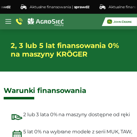
awdź
Aktualne finansowania |
sprawdź
Aktualne finanso
2, 3 lub 5 lat finansowania 0%
na maszyny KRÖGER
Warunki finansowania
2 lub 3 lata 0% na maszyny dostępne od ręki
5 lat 0% na wybrane modele z serii MUK, TAW,