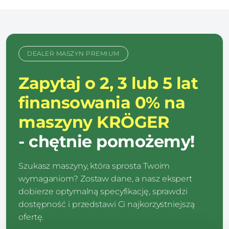
DEALER MASZYN PREMIUM
Zapytaj o 2, 3 lub 5 lat
finansowania 0% na
maszyny KRÖGER
- chętnie pomożemy!
Szukasz maszyny, która sprosta Twoim
wymaganiom? Zostaw dane, a nasz ekspert
dobierze optymalną specyfikację, sprawdzi
dostępność i przedstawi Ci najkorzystniejszą
ofertę.