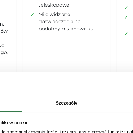
teleskopowe
Mile widziane
doświadczenia na
m,
podobnym stanowisku
tów
do
go,
Szczegóły
 plików cookie
Aplikuj teraz
do spersonalizowania treści i reklam, aby oferować funkcje sp