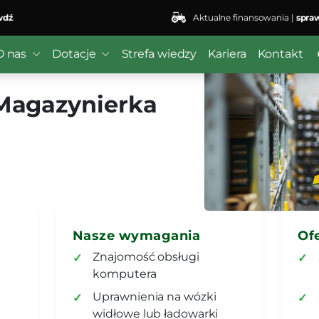
Aktualne finansowania |
sprawdź
O nas
Dotacje
Strefa wiedzy
Kariera
Kontakt
Magazynierka
Nasze wymagania
Of
Znajomość obsługi
komputera
Uprawnienia na wózki
widłowe lub ładowarki