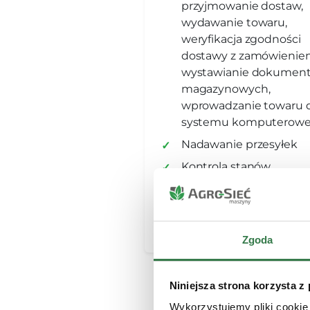
przyjmowanie dostaw,
wydawanie towaru,
weryfikacja zgodności
dostawy z zamówienie
wystawianie dokumen
magazynowych,
wprowadzanie towaru 
systemu komputerowe
Nadawanie przesyłek
Kontrola stanów
magazynowych,
przeprowadzenie
inwentaryzacji
Zgoda
Niniejsza strona korzysta z
Wykorzystujemy pliki cookie 