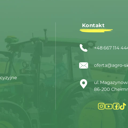
Kontakt
+48 667 114 44
oferta@agro-si
cyzyjne
ul. Magazynowa
86-200 Chełm