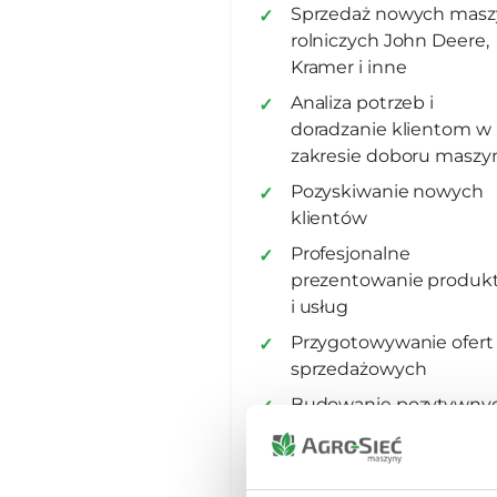
Sprzedaż nowych masz
rolniczych John Deere,
Kramer i inne
Analiza potrzeb i
doradzanie klientom w
zakresie doboru maszy
Pozyskiwanie nowych
klientów
Profesjonalne
prezentowanie produk
i usług
Przygotowywanie ofert
sprzedażowych
Budowanie pozytywny
relacji z klientami
Uczestnictwo w targach
wystawach branżowyc