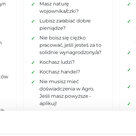
yn
Masz naturę
wojownika/czki?
Lubisz zarabiać dobre
pieniądze?
Nie boisz się ciężko
n
pracować, jeśli jesteś za to
solidnie wynagrodzony/a?
Kochasz ludzi?
Kochasz handel?
tów
Nie musisz mieć
doświadczenia w Agro.
Jeśli masz powyższe -
aplikuj!
ch
 i
h