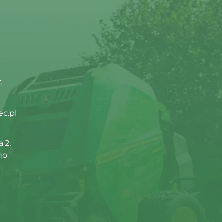
4
ec.pl
 2,
no