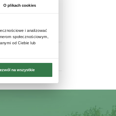
O plikach cookies
Samochód służbowy oraz
wszystkie niezbędne
narzędzia do pracy
ołecznościowe i analizować
artnerom społecznościowym,
anymi od Ciebie lub
ezwól na wszystkie