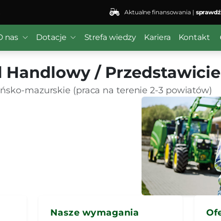
Aktualne finansowania |
sprawdź
O nas
Dotacje
Strefa wiedzy
Kariera
Kontakt
l Handlowy / Przedstawici
ńsko-mazurskie (praca na terenie 2-3 powiatów)
Nasze wymagania
Of