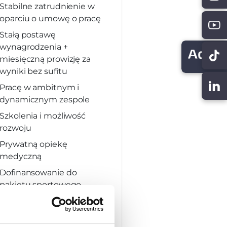
Stabilne zatrudnienie w
oparciu o umowę o pracę
Stałą postawę
wynagrodzenia +
miesięczną prowizję za
wyniki bez sufitu
Pracę w ambitnym i
dynamicznym zespole
Szkolenia i możliwość
rozwoju
Prywatną opiekę
medyczną
Dofinansowanie do
pakietu sportowego
Ubezpieczenie grupowe
na atrakcyjnych
warunkach