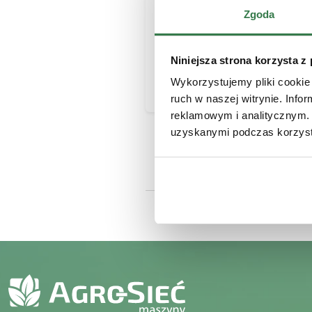
Zgoda
Raportowanie wynikó
pracy
Realizacja planów
Niniejsza strona korzysta z
sprzedaży
Wykorzystujemy pliki cookie 
ruch w naszej witrynie. Inf
reklamowym i analitycznym. 
uzyskanymi podczas korzysta