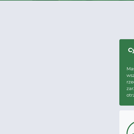
C
Mas
wsz
rze
za
otr