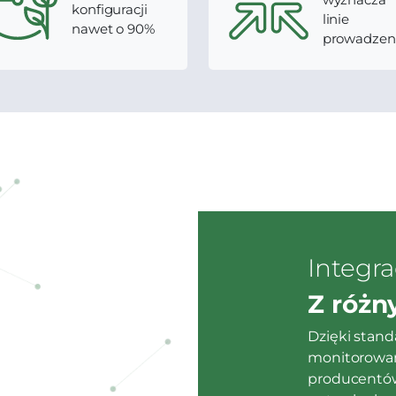
konfiguracji
linie
nawet o 90%
prowadzen
Integra
Z różn
Dzięki stan
monitorowan
producentów,