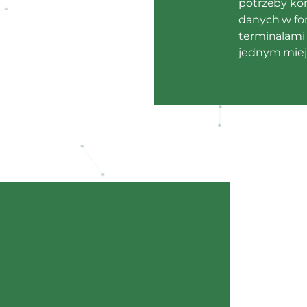
potrzeby kor
danych w fo
terminalami 
jednym miej