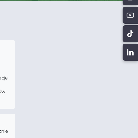
cje
ów
znie