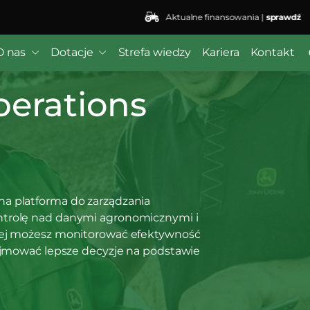
Aktualne finansowania |
sprawdź
O nas
Dotacje
Strefa wiedzy
Kariera
Kontakt
erations
a platforma do zarządzania
ntrolę nad danymi agronomicznymi i
niej możesz monitorować efektywność
dejmować lepsze decyzje na podstawie