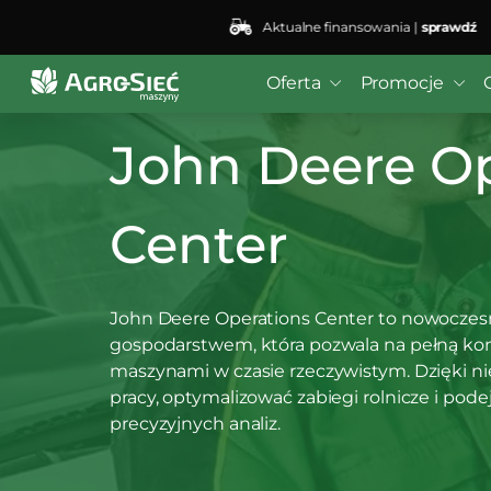
Aktualne finansowania |
sprawdź
Oferta
Promocje
John Deere Op
Center
John Deere Operations Center to nowoczesn
gospodarstwem, która pozwala na pełną ko
maszynami w czasie rzeczywistym. Dzięki 
pracy, optymalizować zabiegi rolnicze i po
precyzyjnych analiz.