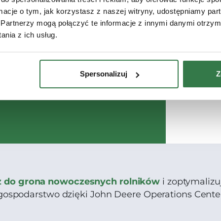
ormacje o tym, jak korzystasz z naszej witryny, udostępniamy p
Partnerzy mogą połączyć te informacje z innymi danymi otrzym
 serwisu
nia z ich usług.
Spersonalizuj
Z
z do grona nowoczesnych rolników
i zoptymalizu
gospodarstwo dzięki John Deere Operations Cente