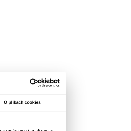
O plikach cookies
ołecznościowe i analizować