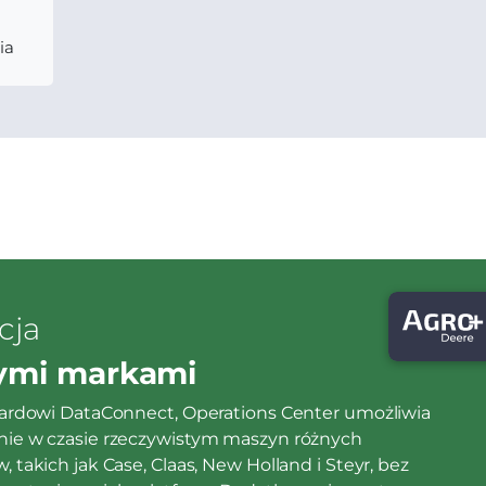
ia
cja
ymi markami
dardowi DataConnect, Operations Center umożliwia
ie w czasie rzeczywistym maszyn różnych
 takich jak Case, Claas, New Holland i Steyr, bez