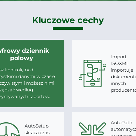
Kluczowe cechy
yfrowy dziennik
Import
polowy
ISOXML
z kontrolę nad
importuje
ystkimi danymi w czasie
dokumenta
czywistym i możesz nimi
innych
rządzać według
producent
zymywanych raportów.
AutoPath
AutoSetup
automatyc
skraca czas
wyznacza