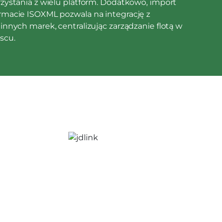
zystania z wielu platform. Dodatkowo, import
rmacie ISOXML pozwala na integrację z
innych marek, centralizując zarządzanie flotą w
scu.