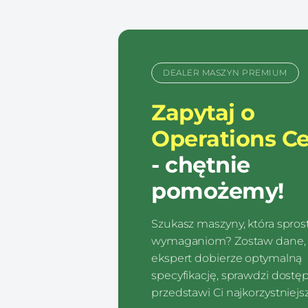
DEALER MASZYN PREMIUM
Zapytaj o
Operations Ce
- chętnie
pomożemy!
Szukasz maszyny, która spro
wymaganiom? Zostaw dane, 
ekspert dobierze optymalną
specyfikację, sprawdzi dostę
przedstawi Ci najkorzystniejsz