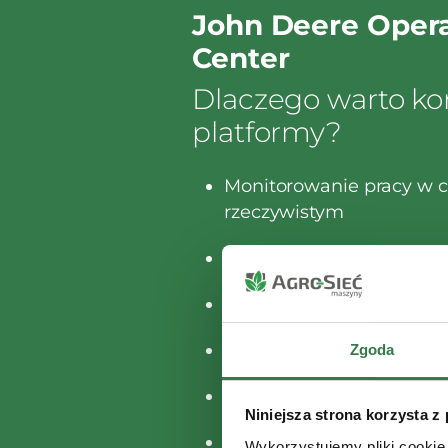
John Deere Opera
Center
Dlaczego warto kor
platformy?
Monitorowanie pracy w c
rzeczywistym
Automatyczna synchroni
Zarządzanie flotą na wyc
Udostępnianie danych n
Zgoda
Szybka analiza wyników 
Niniejsza strona korzysta z
Decyzje na podstawie pe
Wykorzystujemy pliki cookie 