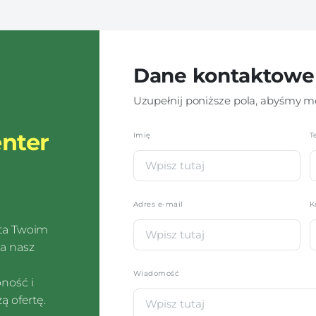
Dane kontaktowe
Uzupełnij poniższe pola, abyśmy mo
nter
Imię
*
T
Adres e-mail
K
sta Twoim
a nasz
Wiadomość
pność i
ą ofertę.