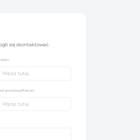
gli się skontaktować.
elefon
*
od pocztowy/Powiat