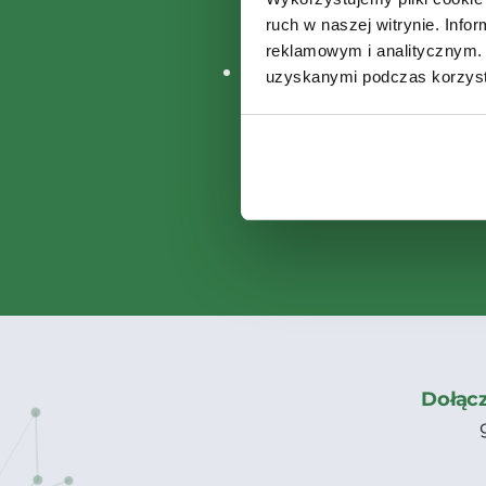
pola
ruch w naszej witrynie. Inf
reklamowym i analitycznym. 
Expert Alert dla klientów
uzyskanymi podczas korzysta
Dołąc