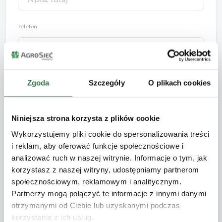
Telefon
*
Adres e-mail
Zgoda
Szczegóły
O plikach cookies
Niniejsza strona korzysta z plików cookie
Kod pocztowy/Powiat
Wykorzystujemy pliki cookie do spersonalizowania treści
i reklam, aby oferować funkcje społecznościowe i
analizować ruch w naszej witrynie. Informacje o tym, jak
korzystasz z naszej witryny, udostępniamy partnerom
Wiadomość
społecznościowym, reklamowym i analitycznym.
Partnerzy mogą połączyć te informacje z innymi danymi
otrzymanymi od Ciebie lub uzyskanymi podczas
korzystania z ich usług.
Twoje dane przetwarzamy zgodnie z