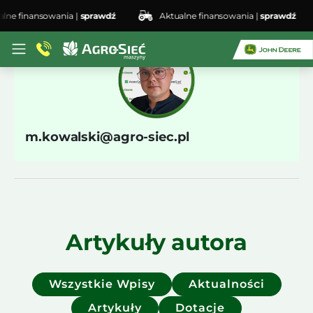
lne finansowania |
sprawdź
Aktualne finansowania |
sprawdź
m.kowalski@agro-siec.pl
Artykuły autora
Wszystkie Wpisy
Aktualności
Artykuły
Dotacje