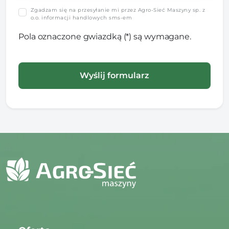
Zgadzam się na przesyłanie mi przez Agro-Sieć Maszyny sp. z
o.o. informacji handlowych sms-em
Pola oznaczone gwiazdką (*) są wymagane.