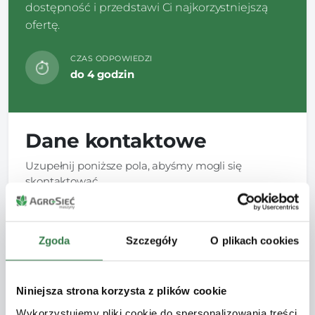
dostępność i przedstawi Ci najkorzystniejszą
ofertę.
CZAS ODPOWIEDZI
do 4 godzin
Dane kontaktowe
Uzupełnij poniższe pola, abyśmy mogli się
skontaktować.
Imię
*
Zgoda
Szczegóły
O plikach cookies
Telefon
*
Niniejsza strona korzysta z plików cookie
Wykorzystujemy pliki cookie do spersonalizowania treści