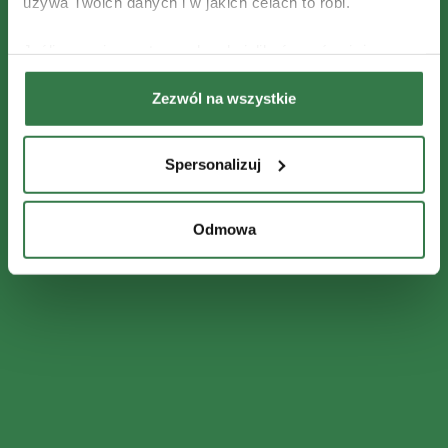
używa Twoich danych i w jakich celach to robi.
Jeśli wyrazisz na to zgodę, chcielibyśmy również:
Gromadzić dane dotyczące Twojej lokalizacji
Zezwól na wszystkie
geograficznej z dokładnością nawet do kilku metrów
Identyfikować Twoje urządzenie, aktywnie
analizując charakteryzującego je zbiory danych
Spersonalizuj
(fingerprinting, czyli wirtualny odcisk palca)
Dowiedz się więcej odnośnie tego, jak Twoje osobiste
dane są przetwarzane oraz ustaw własne preferencje w
Odmowa
sekcji szczegółów
. W Deklaracji plików cookie możesz
zmienić lub wycofać swoją zgodę w dowolnej chwili.
Wykorzystujemy pliki cookie do spersonalizowania treści
i reklam, aby oferować funkcje społecznościowe i
analizować ruch w naszej witrynie. Informacje o tym, jak
korzystasz z naszej witryny, udostępniamy partnerom
społecznościowym, reklamowym i analitycznym.
Partnerzy mogą połączyć te informacje z innymi danymi