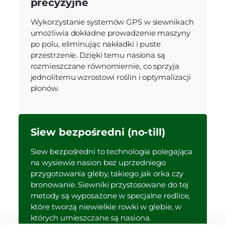
precyzyjne
Wykorzystanie systemów GPS w siewnikach
umożliwia dokładne prowadzenie maszyny
po polu, eliminując nakładki i puste
przestrzenie. Dzięki temu nasiona są
rozmieszczane równomiernie, co sprzyja
jednolitemu wzrostowi roślin i optymalizacji
plonów.
Siew bezpośredni (no-till)
Siew bezpośredni to technologia polegająca
na wysiewie nasion bez uprzedniego
przygotowania gleby, takiego jak orka czy
bronowanie. Siewniki przystosowane do tej
metody są wyposażone w specjalne redlice,
które tworzą niewielkie rowki w glebie, w
których umieszczane są nasiona.