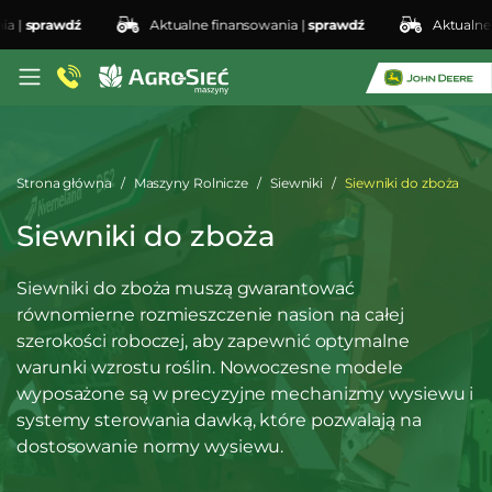
|
sprawdź
Aktualne finansowania |
sprawdź
Aktualne fin
Strona główna
Maszyny Rolnicze
Siewniki
Siewniki do zboża
Siewniki do zboża
Siewniki do zboża muszą gwarantować
równomierne rozmieszczenie nasion na całej
szerokości roboczej, aby zapewnić optymalne
warunki wzrostu roślin. Nowoczesne modele
wyposażone są w precyzyjne mechanizmy wysiewu i
systemy sterowania dawką, które pozwalają na
dostosowanie normy wysiewu.