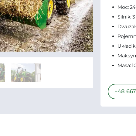
Moc: 24
Silnik: 
Dwuzak
Pojemno
Układ 
Maksym
Masa: 1
+48 667