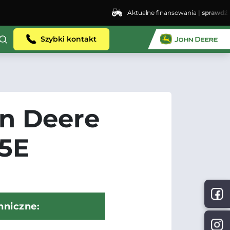
Aktualne finansowania |
sprawdź
Szybki kontakt
n Deere
5E
hniczne: