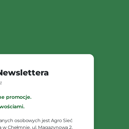
 Newslettera
!
ne promocje.
owościami.
anych osobowych jest Agro Sieć
ibą w Chełmnie, ul. Magazynowa 2,