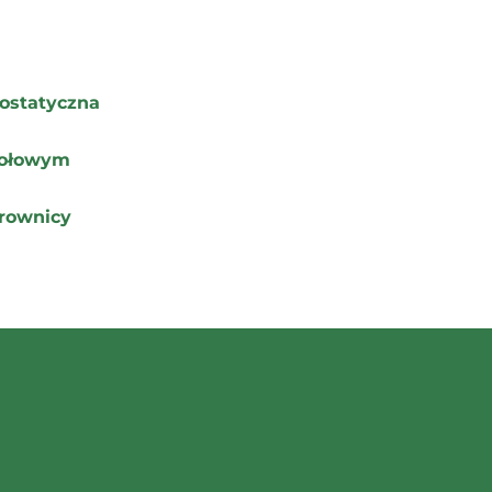
ostatyczna
zołowym
rownicy