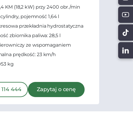
,4 KM (18,2 kW) przy 2400 obr./min
3 cylindry, pojemność 1,64 l
resowa przekładnia hydrostatyczna
ść zbiornika paliwa: 28,5 l
kierowniczy ze wspomaganiem
alna prędkość: 23 km/h
053 kg
 114 444
Zapytaj o cenę