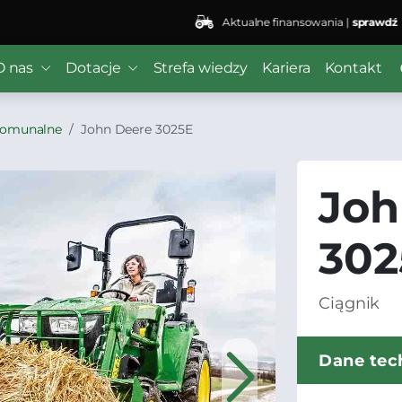
Aktualne finansowania |
sprawdź
O nas
Dotacje
Strefa wiedzy
Kariera
Kontakt
 komunalne
John Deere 3025E
Joh
302
Ciągnik
Dane tec