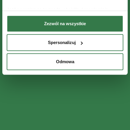
Jeśli wyrazisz na to zgodę, chcielibyśmy również:
Gromadzić dane dotyczące Twojej lokalizacji
Zezwól na wszystkie
geograficznej z dokładnością nawet do kilku metrów
Identyfikować Twoje urządzenie, aktywnie
analizując charakteryzującego je zbiory danych
Spersonalizuj
(fingerprinting, czyli wirtualny odcisk palca)
Dowiedz się więcej odnośnie tego, jak Twoje osobiste
dane są przetwarzane oraz ustaw własne preferencje w
Odmowa
sekcji szczegółów
. W Deklaracji plików cookie możesz
zmienić lub wycofać swoją zgodę w dowolnej chwili.
Wykorzystujemy pliki cookie do spersonalizowania treści
i reklam, aby oferować funkcje społecznościowe i
analizować ruch w naszej witrynie. Informacje o tym, jak
korzystasz z naszej witryny, udostępniamy partnerom
społecznościowym, reklamowym i analitycznym.
Partnerzy mogą połączyć te informacje z innymi danymi
otrzymanymi od Ciebie lub uzyskanymi podczas