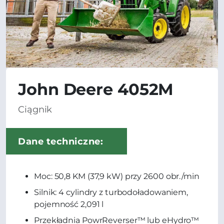
John Deere 4052M
Ciągnik
Dane techniczne:
Moc: 50,8 KM (37,9 kW) przy 2600 obr./min
Silnik: 4 cylindry z turbodoładowaniem,
pojemność 2,091 l
Przekładnia PowrReverser™ lub eHydro™