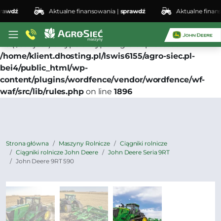
dź
Aktualne finansowania |
sprawdź
Aktualne finansowa
Deprecated
: preg_replace(): Passing null to parameter
#3 ($subject) of type array|string is deprecated in
/home/klient.dhosting.pl/lswis6155/agro-siec.pl-
bei4/public_html/wp-
content/plugins/wordfence/vendor/wordfence/wf-
waf/src/lib/rules.php
on line
1896
Strona główna
Maszyny Rolnicze
Ciągniki rolnicze
Ciągniki rolnicze John Deere
John Deere Seria 9RT
John Deere 9RT 590