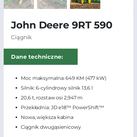
John Deere 9RT 590
Ciągnik
Dane techniczne:
Moc maksymalna: 649 KM (477 kW)
Silnik: 6-cylindrowy silnik 13,6 l
20,6 t, rozstaw osi 2,947 m
Przekładnia: JD e18™ PowerShift™
Nowa, większa kabina
Ciągnik dwugąsienicowy