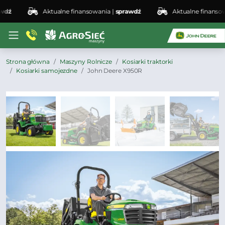
ź
Aktualne finansowania |
sprawdź
Aktualne finansowani
Strona główna
Maszyny Rolnicze
Kosiarki traktorki
Kosiarki samojezdne
John Deere X950R