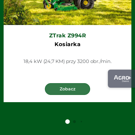
ZTrak Z994R
Kosiarka
18,4 kW (24,7 KM) przy 3200 obr./min.
Zobacz