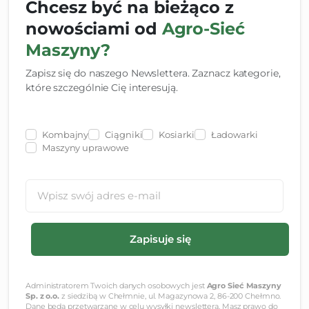
Chcesz być na bieżąco z
nowościami od
Agro-Sieć
Maszyny?
Zapisz się do naszego Newslettera. Zaznacz kategorie,
które szczególnie Cię interesują.
Kombajny
Ciągniki
Kosiarki
Ładowarki
Maszyny uprawowe
Administratorem Twoich danych osobowych jest
Agro Sieć Maszyny
Sp. z o.o.
z siedzibą w Chełmnie, ul. Magazynowa 2, 86-200 Chełmno.
Dane będą przetwarzane w celu wysyłki newslettera. Masz prawo do