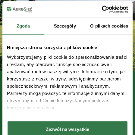
Zgoda
Szczegóły
O plikach cookies
Niniejsza strona korzysta z plików cookie
Wykorzystujemy pliki cookie do spersonalizowania treści
i reklam, aby oferować funkcje społecznościowe i
analizować ruch w naszej witrynie. Informacje o tym, jak
korzystasz z naszej witryny, udostępniamy partnerom
Kosiarki samojezdne - komfort i
społecznościowym, reklamowym i analitycznym.
precyzja
Partnerzy mogą połączyć te informacje z innymi danymi
otrzymanymi od Ciebie lub uzyskanymi podczas
Kosiarki samojezdne John Deere wyposażono w
korzystania z ich usług.
wiele rozwiązań podnoszących komfort i jakość
koszenia:
Hydrostatyczne pedały Twin Touch™
Zezwól na wszystkie