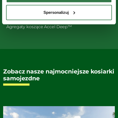
Tempomat w standardzie
Komfortowy fotel Deluxe
Spersonalizuj
Podświetlany panel przyrządów typu
samochodowego
Agregaty koszące Accel Deep™
Zobacz nasze najmocniejsze kosiarki
samojezdne