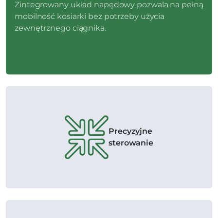
Zintegrowany układ napędowy pozwala na pełną
mobilność kosiarki bez potrzeby użycia
zewnętrznego ciągnika.
Precyzyjne
sterowanie