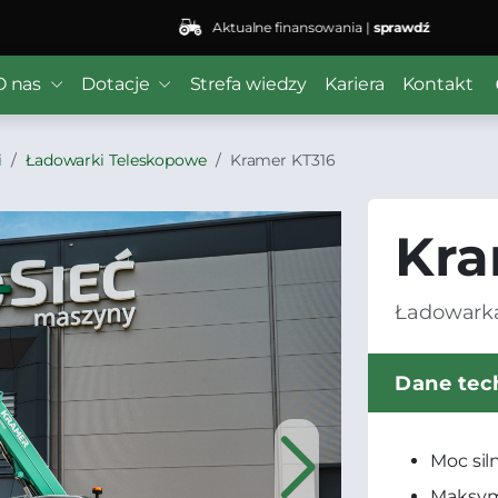
Aktualne finansowania |
sprawdź
O nas
Dotacje
Strefa wiedzy
Kariera
Kontakt
i
Ładowarki Teleskopowe
Kramer KT316
Kra
Ładowark
Dane tec
Moc sil
Maksym