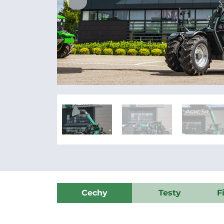
Cechy
Testy
F