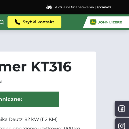
Aktualne finansowania |
sprawdź
Szybki kontakt
mer KT316
a
hniczne:
nika Deutz: 82 kW (112 KM)
alne obciążenie użytkowe: 3100 kg