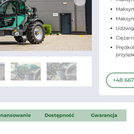
Maksym
Maksyma
Udźwig 
Ciężar 
Prędkoś
przyspi
+48 667
inansowanie
Dostępność
Gwarancja