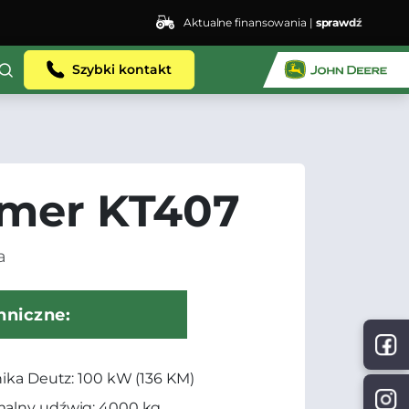
Aktualne finansowania |
sprawdź
Szybki kontakt
mer KT407
a
hniczne:
nika Deutz: 100 kW (136 KM)
alny udźwig: 4000 kg