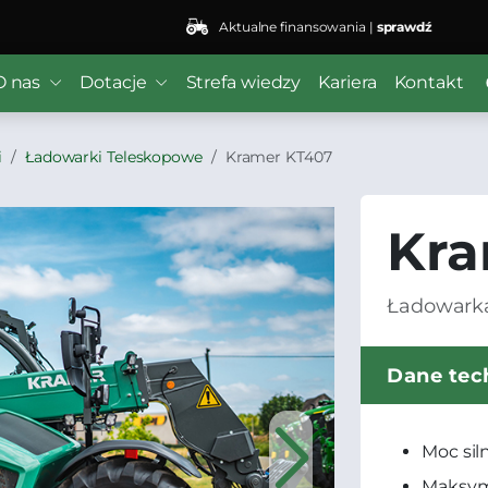
Aktualne finansowania |
sprawdź
O nas
Dotacje
Strefa wiedzy
Kariera
Kontakt
i
Ładowarki Teleskopowe
Kramer KT407
Kra
Ładowark
Dane tec
Moc sil
Maksym