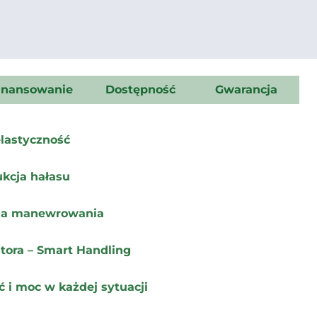
inansowanie
Dostępność
Gwarancja
elastyczność
ukcja hałasu
zja manewrowania
tora – Smart Handling
 i moc w każdej sytuacji