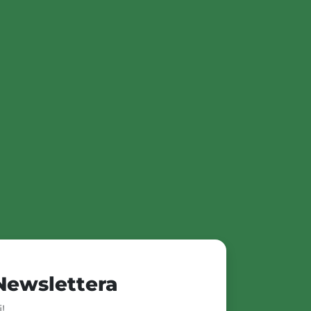
 Newslettera
!