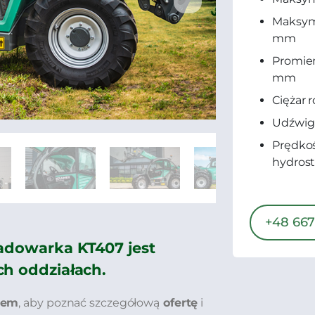
Maksym
mm
Promień
mm
Ciężar 
Udźwig 
Prędkoś
hydrost
+48 667
Ładowarka KT407 jest
ch oddziałach.
tem
, aby poznać szczegółową
ofertę
i