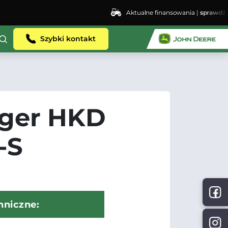
Aktualne finansowania |
sprawdź
Szybki kontakt
ger HKD
-S
hniczne: