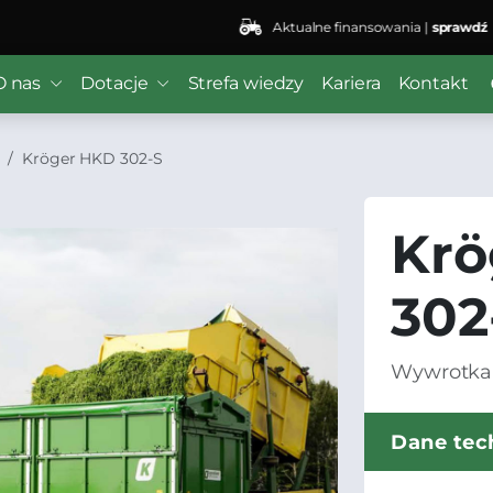
Aktualne finansowania |
sprawdź
O nas
Dotacje
Strefa wiedzy
Kariera
Kontakt
Kröger HKD 302-S
Krö
302
Wywrotka
Dane tec