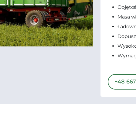
Objętoś
Masa wł
Ładowno
Dopuszc
Wysoko
Wymagan
+48 667