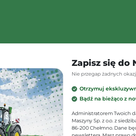
Zapisz się do
Nie przegap żadnych okazji
Otrzymuj ekskluzyw
Bądź na bieżąco z n
Administratorem Twoich d
Maszyny Sp. z o.o. z siedz
86-200 Chełmno. Dane będ
newslettera. Masz prawo d