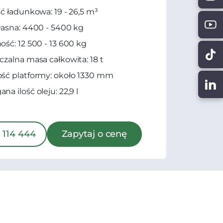
ć ładunkowa: 19 - 26,5 m³
asna: 4400 - 5400 kg
ść: 12 500 - 13 600 kg
zalna masa całkowita: 18 t
ść platformy: około 1330 mm
a ilość oleju: 22,9 l
 114 444
Zapytaj o cenę