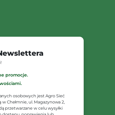
 Newslettera
!
ne promocje.
owościami.
anych osobowych jest Agro Sieć
ibą w Chełmnie, ul. Magazynowa 2,
ą przetwarzane w celu wysyłki
o dostępu, poprawienia lub