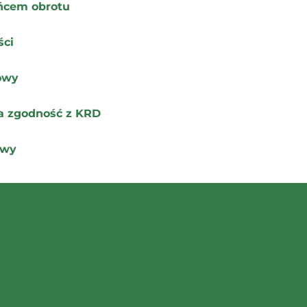
eńcem obrotu
ści
owy
łna zgodność z KRD
owy