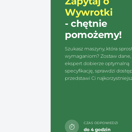
Zapytaj o
Wywrotki
- chętnie
pomożemy!
Szukasz maszyny, która spro
wymaganiom? Zostaw dane, 
ekspert dobierze optymalną
specyfikację, sprawdzi dostę
przedstawi Ci najkorzystniejsz
CZAS ODPOWIEDZI
do 4 godzin