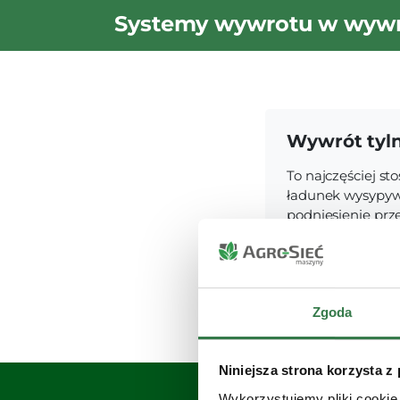
Systemy wywrotu w wyw
Wywrót tyln
To najczęściej s
ładunek wysypywa
podniesienie prze
ładunkowej. Rozw
szczególnie w tr
sypkich.
Zgoda
Niniejsza strona korzysta z
Wykorzystujemy pliki cookie 