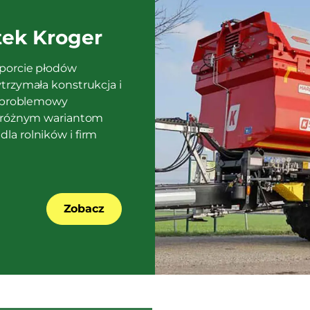
tek Kroger
sporcie płodów
trzymała konstrukcja i
ezproblemowy
i różnym wariantom
la rolników i firm
Zobacz