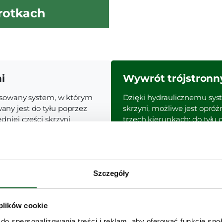
rotkach
i
Wywrót trójstronn
tosowany system, w którym
Dzięki hydraulicznemu sys
ny jest do tyłu poprzez
skrzyni, możliwe jest opró
dniej części skrzyni
trzech kierunkach: do tyłu 
iązanie to sprawdza się
Taki mechanizm daje więks
ansporcie materiałów
Szczegóły
 plików cookie
do spersonalizowania treści i reklam, aby oferować funkcje sp