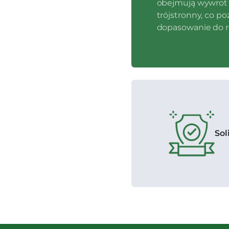
obejmują wywrot n
trójstronny, co p
dopasowanie do 
Sol