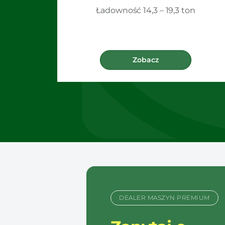
Ładowność 14,3 – 19,3 ton
Zobacz
DEALER MASZYN PREMIUM