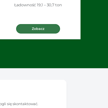
Ładowność 19,1 – 30,7 ton
Zobacz
gli się skontaktować.