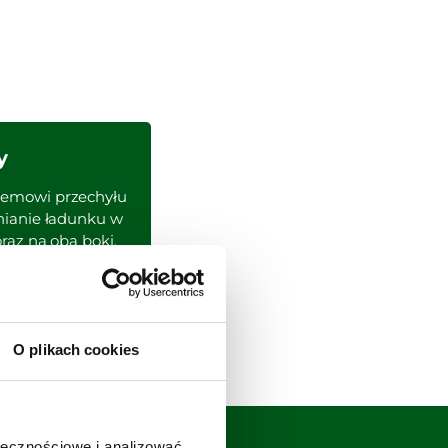
y
temowi przechyłu
żnianie ładunku w
oraz na oba boki.
zą elastyczność.
O plikach cookies
ołecznościowe i analizować