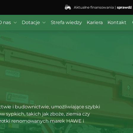
Aktualne finansowania |
sprawdź
 ($subject) of type array|string is deprecated in
/home/kli
r/wordfence/wf-waf/src/lib/rules.php
on line
1896
O nas
Dotacje
Strefa wiedzy
Kariera
Kontakt
twie i budownictwie, umożliwiające szybki
w sypkich, takich jak zboże, ziemia czy
wywrotki renomowanych marek HAWE i