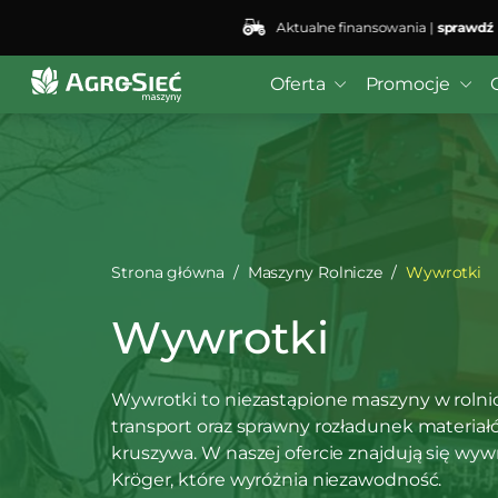
Aktualne finansowania |
sprawdź
Deprecated
: preg_replace(): Passing null to parameter #3
bei4/public_html/wp-content/plugins/wordfence/vendo
Oferta
Promocje
Strona główna
Maszyny Rolnicze
Wywrotki
Wywrotki
Wywrotki to niezastąpione maszyny w rolnic
transport oraz sprawny rozładunek materiałó
kruszywa. W naszej ofercie znajdują się 
Kröger, które wyróżnia niezawodność.