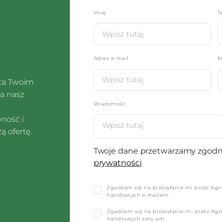
Imię
*
T
Adres e-mail
K
sta Twoim
a nasz
Wiadomość
pność i
ą ofertę.
Twoje dane przetwarzamy zgodn
prywatności
Zgadzam się na przesyłanie mi przez Agro-
handlowych e-mailem
Zgadzam się na przesyłanie mi przez Agro-
handlowych sms-em