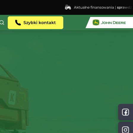
Aktualne finansowania |
sprawdź
ent.dhosting.pl/lswis6155/agro-siec.pl-
Szybki kontakt