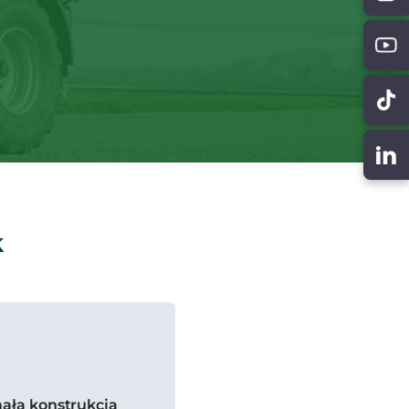
k
ała konstrukcja