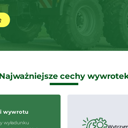
ę
Najważniejsze cechy wywrote
ki wywrotu
y wyładunku
Wytrzym