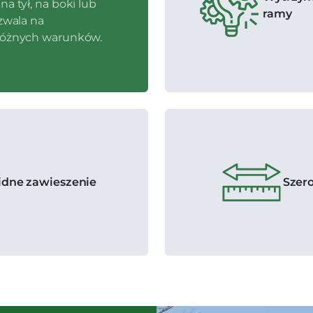
a tył, na boki lub
ramy
ozwala na
różnych warunków.
idne zawieszenie
Szero