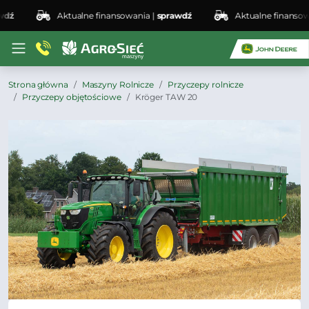
Aktualne finansowania |
sprawdź
Aktualne finansowani
Strona główna
Maszyny Rolnicze
Przyczepy rolnicze
Przyczepy objętościowe
Kröger TAW 20