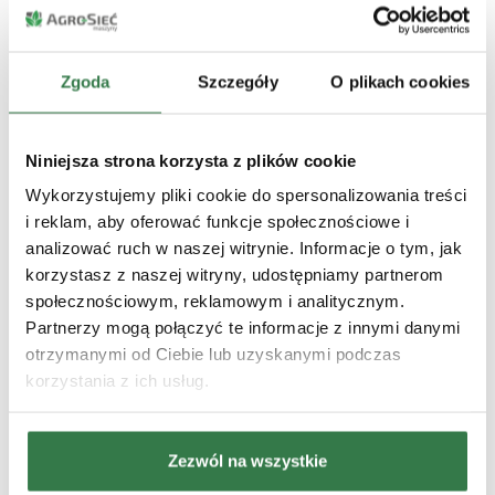
Zgoda
Szczegóły
O plikach cookies
Standardowe przyczepy
objętościowe
Doskonałe rozwiązanie do transportu
Niniejsza strona korzysta z plików cookie
lekkich, ale dużych ilości materiałów, takich
Wykorzystujemy pliki cookie do spersonalizowania treści
jak kiszonka, trociny czy zrębki.
i reklam, aby oferować funkcje społecznościowe i
analizować ruch w naszej witrynie. Informacje o tym, jak
korzystasz z naszej witryny, udostępniamy partnerom
Przyczepy objętościowe ze
społecznościowym, reklamowym i analitycznym.
ścianą przesuwną
Partnerzy mogą połączyć te informacje z innymi danymi
otrzymanymi od Ciebie lub uzyskanymi podczas
Ułatwiają szybki rozładunek, eliminując
korzystania z ich usług.
konieczność podnoszenia skrzyni, co
sprawdza się w niskich budynkach i trudno
dostępnych miejscach.
Zezwól na wszystkie