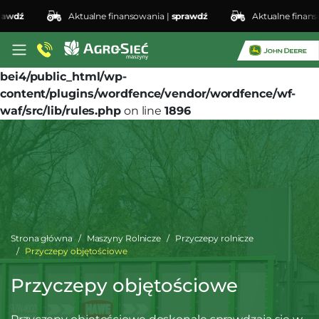
dź
Aktualne finansowania |
sprawdź
Aktualne finansowa
Deprecated
: preg_replace(): Passing null to parameter
#3 ($subject) of type array|string is deprecated in
/home/klient.dhosting.pl/lswis6155/agro-siec.pl-
bei4/public_html/wp-
content/plugins/wordfence/vendor/wordfence/wf-
waf/src/lib/rules.php
on line
1896
Strona główna
Maszyny Rolnicze
Przyczepy rolnicze
Przyczepy objętościowe
Przyczepy objętościowe