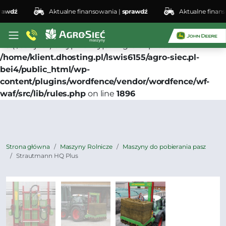
wdź
Aktualne finansowania |
sprawdź
Aktualne finansow
Deprecated
: preg_replace(): Passing null to parameter
#3 ($subject) of type array|string is deprecated in
/home/klient.dhosting.pl/lswis6155/agro-siec.pl-
bei4/public_html/wp-
content/plugins/wordfence/vendor/wordfence/wf-
waf/src/lib/rules.php
on line
1896
Strona główna
Maszyny Rolnicze
Maszyny do pobierania pasz
Strautmann HQ Plus