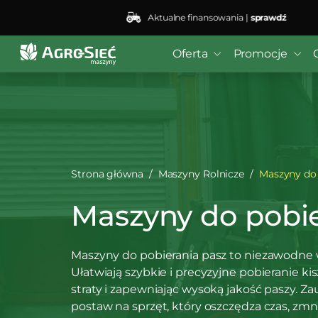
Aktualne finansowania |
sprawdź
Deprecated
: preg_replace(): Passing null to parameter #3
bei4/public_html/wp-content/plugins/wordfence/vendo
Oferta
Promocje
Strona główna
Maszyny Rolnicze
Maszyny do 
Maszyny do pobie
Maszyny do pobierania pasz to niezawodne 
Ułatwiają szybkie i precyzyjne pobieranie ki
straty i zapewniając wysoką jakość paszy. Za
postaw na sprzęt, który oszczędza czas, zmn