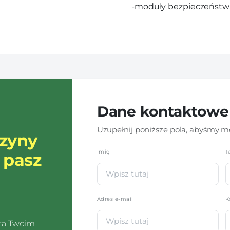
-moduły bezpieczeństwa
Dane kontaktowe
Uzupełnij poniższe pola, abyśmy mo
szyny
Imię
*
T
 pasz
Adres e-mail
K
sta Twoim