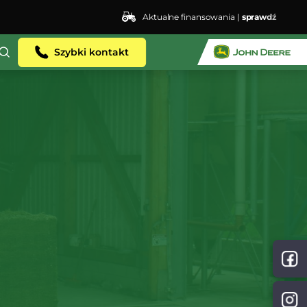
Aktualne finansowania |
sprawdź
ent.dhosting.pl/lswis6155/agro-siec.pl-
Szybki kontakt