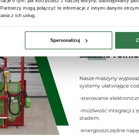
ormacje o tym, jak korzystasz z naszej witryny, udostępniamy p
Partnerzy mogą połączyć te informacje z innymi danymi otrzym
nia z ich usług.
Spersonalizuj
Z
Nowoczesne 
służbie rolni
Nasze maszyny wyposa
systemy ułatwiające cod
-sterowanie elektronicz
-możliwość integracji z
stadem,
-energooszczędne napę