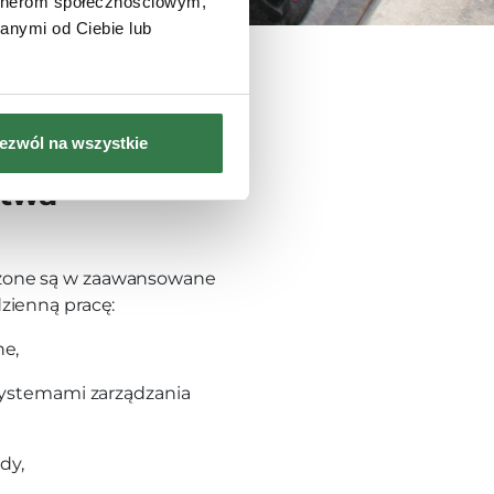
artnerom społecznościowym,
anymi od Ciebie lub
ezwól na wszystkie
rozwiązania w
ctwa
żone są w zaawansowane
zienną pracę:
ne,
 systemami zarządzania
dy,