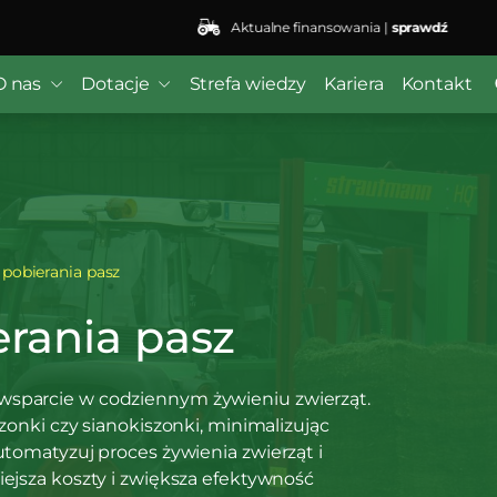
Aktualne finansowania |
sprawdź
 ($subject) of type array|string is deprecated in
/home/kli
r/wordfence/wf-waf/src/lib/rules.php
on line
1896
O nas
Dotacje
Strefa wiedzy
Kariera
Kontakt
pobierania pasz
rania pasz
wsparcie w codziennym żywieniu zwierząt.
szonki czy sianokiszonki, minimalizując
utomatyzuj proces żywienia zwierząt i
iejsza koszty i zwiększa efektywność