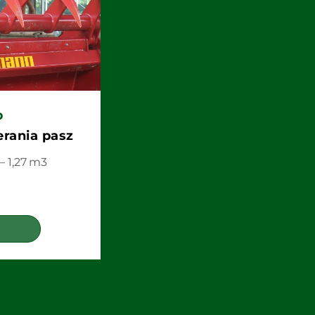
p
rania pasz
– 1,27 m3