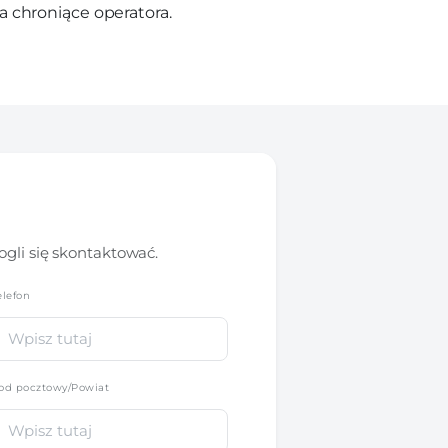
 chroniące operatora.
gli się skontaktować.
elefon
*
od pocztowy/Powiat