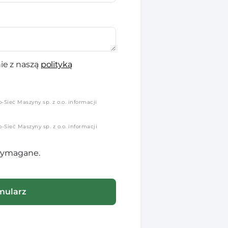
ie z naszą
polityką
Sieć Maszyny sp. z o.o. informacji
Sieć Maszyny sp. z o.o. informacji
 wymagane.