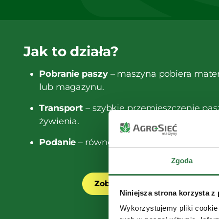
Jak to działa?
Pobranie paszy
– maszyna pobiera materi
lub magazynu.
Transport
– szybkie przemieszczenie pas
żywienia.
Podanie
– równomierne i precyzyjne roz
Zgoda
Zobacz maszyny do pobierani
Niniejsza strona korzysta z
Wykorzystujemy pliki cookie 