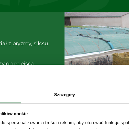
ał z pryzmy, silosu
zy do miejsca
danie zwierzętom.
Szczegóły
a pasz Strautmann
 plików cookie
do spersonalizowania treści i reklam, aby oferować funkcje sp