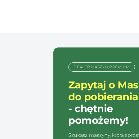
DEALER MASZYN PREMIUM
Zapytaj o Ma
do pobierania
- chętnie
pomożemy!
Szukasz maszyny, która spro