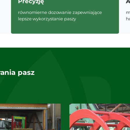
Precyzję
A
równomierne dozowanie zapewniające
m
lepsze wykorzystanie paszy
h
ania pasz