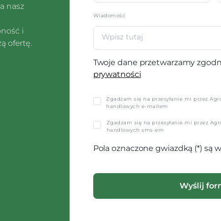
a nasz
Wiadomość
pność i
ą ofertę.
Twoje dane przetwarzamy zgodn
prywatności
Zgadzam się na przesyłanie mi przez Agro-
handlowych e-mailem
Zgadzam się na przesyłanie mi przez Agro-
handlowych sms-em
Pola oznaczone gwiazdką (*) są