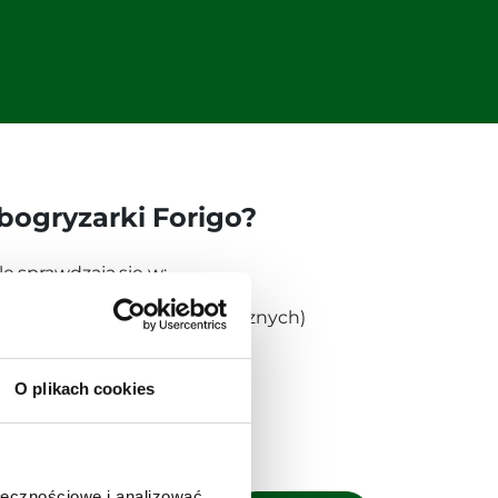
bogryzarki Forigo?
e sprawdzają się w:
ych (tradycyjnych i ekologicznych)
ownictwie i ogrodnictwie
O plikach cookies
nym
munalnych i usługowych
ołecznościowe i analizować