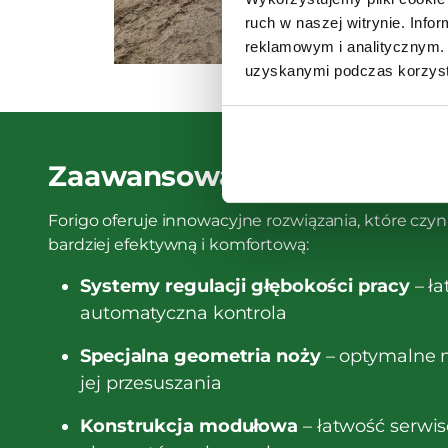
ruch w naszej witrynie. Inf
reklamowym i analitycznym. 
uzyskanymi podczas korzysta
Zaawansowane technologie
Forigo oferuje innowacyjne rozwiązania, które czyni
bardziej efektywną i komfortową:
Systemy regulacji głębokości pracy
– ła
automatyczna kontrola
Specjalna geometria noży
– optymalne m
jej przesuszania
Konstrukcja modułowa
– łatwość serwi