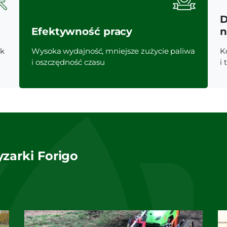
D
Efektywność pracy
n
ek
Wysoka wydajność, mniejsze zużycie paliwa
K
i oszczędność czasu
i
zarki Forigo