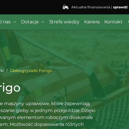
Aktualne finansowania |
sprawdź
 ($subject) of type array|string is deprecated in
/home/kli
r/wordfence/wf-waf/src/lib/rules.php
on line
1896
O nas
Dotacje
Strefa wiedzy
Kariera
Kontakt
ki
Glebogryzarki Forigo
rigo
ne maszyny uprawowe, które zapewniają
zanie gleby w jednym przejeździe. Dzięki
jektowanym elementom roboczym doskonale
ożem. Możliwość dopasowania różnych