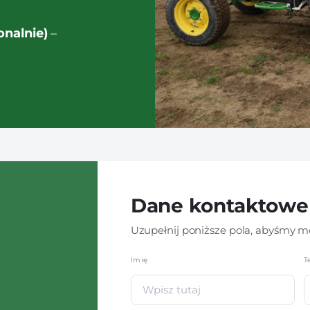
nalnie)
–
Dane kontaktowe
Uzupełnij poniższe pola, abyśmy mo
Imię
*
T
i