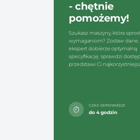
- chętnie
pomożemy!
Szukasz maszyny, która spro
wymaganiom? Zostaw dane, 
ekspert dobierze optymalną
specyfikację, sprawdzi dostę
przedstawi Ci najkorzystniejsz
CZAS ODPOWIEDZI
do 4 godzin