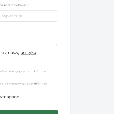
od pocztowy/Powiat
ie z naszą
polityką
Sieć Maszyny sp. z o.o. informacji
Sieć Maszyny sp. z o.o. informacji
 wymagane.