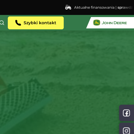
Aktualne finansowania |
sprawdź
ent.dhosting.pl/lswis6155/agro-siec.pl-
Szybki kontakt