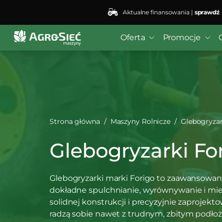
Aktualne finansowania |
sprawdź
Deprecated
: preg_replace(): Passing null to parameter #3
bei4/public_html/wp-content/plugins/wordfence/vendo
Oferta
Promocje
Strona główna
Maszyny Rolnicze
Glebogryzar
Glebogryzarki Fo
Glebogryzarki marki Forigo to zaawansowa
dokładne spulchnianie, wyrównywanie i mies
solidnej konstrukcji i precyzyjnie zapro
radzą sobie nawet z trudnym, zbitym podł