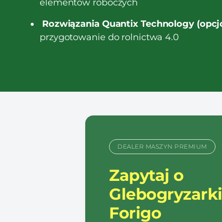
elementów roboczych
Rozwiązania Quantix Technology (opcjo
przygotowanie do rolnictwa 4.0
DEALER MASZYN PREMIUM
Zapytaj o
Glebogryzark
Forigo