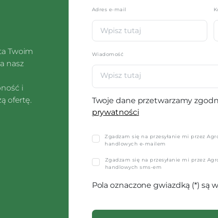
Adres e-mail
K
sta Twoim
Wiadomość
a nasz
pność i
ą ofertę.
Twoje dane przetwarzamy zgodn
prywatności
Zgadzam się na przesyłanie mi przez Agro-
handlowych e-mailem
Zgadzam się na przesyłanie mi przez Agro-
handlowych sms-em
Pola oznaczone gwiazdką (*) są