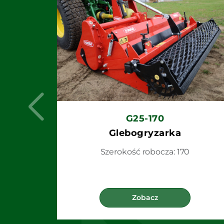
G25-170
Glebogryzarka
Szerokość robocza: 170
Zobacz