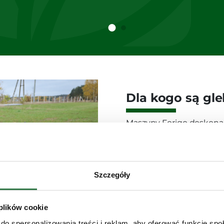
Dla kogo są gle
Maszyny Forigo doskonal
Gospodarstwach roln
Uprawie warzyw, sad
Szczegóły
Rolnictwie precyzyj
Gospodarstwach ko
 plików cookie
do spersonalizowania treści i reklam, aby oferować funkcje sp