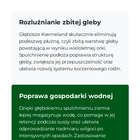
Rozluźnianie zbitej gleby
Głębosze Kverneland skutecznie eliminują
podeszwę płużną, czyli zbitą warstwę gleby
powstającą w wyniku wieloletniej orki.
Spulchnienie podłoża poprawia strukturę
gleby, zwiększa jej przepuszczalność oraz
ułatwia rozwój systemu korzeniowego roślin.
Poprawa gospodarki wodnej
Dzięki głębokiemu spulchnieniu ziemia
lepiej magazynuje wodę, co pomaga w jej
retencji podczas suszy oraz ułatwia
odprowadzanie nadmiaru wilgoci po
intensywnych opadach. Zastosowanie