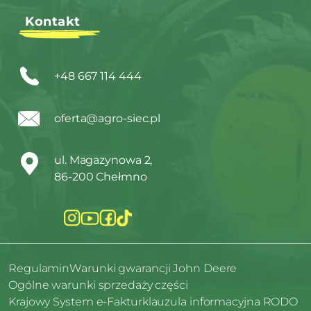
Kontakt
+48 667 114 444
oferta@agro-siec.pl
ul. Magazynowa 2,
86-200 Chełmno
Regulamin
Warunki gwarancji John Deere
Ogólne warunki sprzedaży części
Krajowy System e-Faktur
klauzula informacyjna RODO