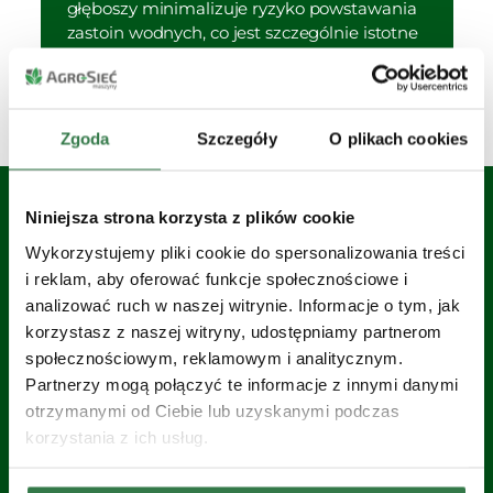
głęboszy minimalizuje ryzyko powstawania
zastoin wodnych, co jest szczególnie istotne
na ciężkich glebach gliniastych.
Zgoda
Szczegóły
O plikach cookies
Niniejsza strona korzysta z plików cookie
Wykorzystujemy pliki cookie do spersonalizowania treści
Zobacz wszystkie Głębosze
i reklam, aby oferować funkcje społecznościowe i
Kverneland
analizować ruch w naszej witrynie. Informacje o tym, jak
korzystasz z naszej witryny, udostępniamy partnerom
społecznościowym, reklamowym i analitycznym.
Partnerzy mogą połączyć te informacje z innymi danymi
otrzymanymi od Ciebie lub uzyskanymi podczas
korzystania z ich usług.