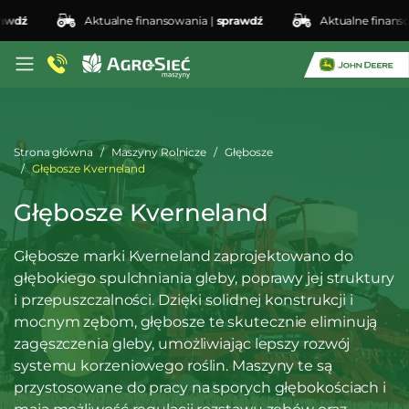
dź
Aktualne finansowania |
sprawdź
Aktualne finansowa
Strona główna
Maszyny Rolnicze
Głębosze
Głębosze Kverneland
Głębosze Kverneland
Głębosze marki Kverneland zaprojektowano do
głębokiego spulchniania gleby, poprawy jej struktury
i przepuszczalności. Dzięki solidnej konstrukcji i
mocnym zębom, głębosze te skutecznie eliminują
zagęszczenia gleby, umożliwiając lepszy rozwój
systemu korzeniowego roślin. Maszyny te są
przystosowane do pracy na sporych głębokościach i