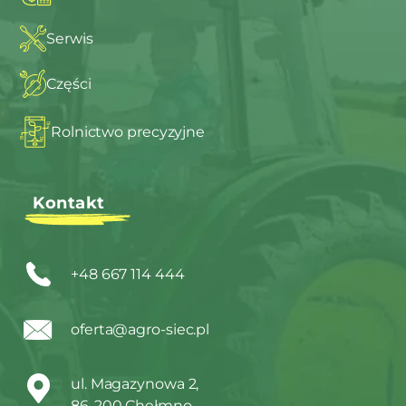
Serwis
Części
Rolnictwo precyzyjne
Kontakt
+48 667 114 444
oferta@agro-siec.pl
ul. Magazynowa 2,
86-200 Chełmno