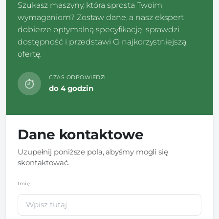
Szukasz maszyny, która sprosta Twoim
wymaganiom? Zostaw dane, a nasz ekspert
dobierze optymalną specyfikację, sprawdzi
dostępność i przedstawi Ci najkorzystniejszą
ofertę.
CZAS ODPOWIEDZI
do 4 godzin
Dane kontaktowe
Uzupełnij poniższe pola, abyśmy mogli się
skontaktować.
Imię
*