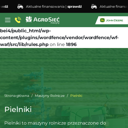
ź
Aktualne finansowania |
sprawdź
Aktualne finansowan
Deprecated
: preg_replace(): Passing null to parameter
#3 ($subject) of type array|string is deprecated in
/home/klient.dhosting.pl/lswis6155/agro-siec.pl-
bei4/public_html/wp-
content/plugins/wordfence/vendor/wordfence/wf-
waf/src/lib/rules.php
on line
1896
Strona główna
Maszyny Rolnicze
Pielniki
Pielniki
Pielniki to maszyny rolnicze przeznaczone do