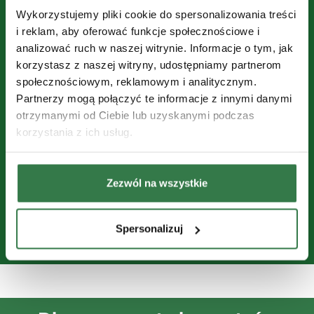
Wykorzystujemy pliki cookie do spersonalizowania treści
Poznaj pielniki Claydon
i reklam, aby oferować funkcje społecznościowe i
analizować ruch w naszej witrynie. Informacje o tym, jak
Zapoznaj się z ofertą pielników Claydon i odkryj
korzystasz z naszej witryny, udostępniamy partnerom
narzędzia, które pozwalają skutecznie ograniczać
społecznościowym, reklamowym i analitycznym.
chwasty między rzędami oraz wspierać rozwój
Partnerzy mogą połączyć te informacje z innymi danymi
roślin uprawnych. To rozwiązania dla gospodarstw,
otrzymanymi od Ciebie lub uzyskanymi podczas
które stawiają na precyzję, wydajność i
korzystania z ich usług.
elastyczność w pielęgnacji międzyrzędowej.
Wybierz model pielnika Claydon dla siebie.
Zezwól na wszystkie
zobacz
Spersonalizuj