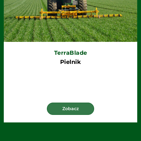
TerraBlade
Pielnik
Zobacz