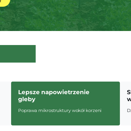
Lepsze napowietrzenie
S
gleby
w
Poprawa mikrostruktury wokół korzeni
D