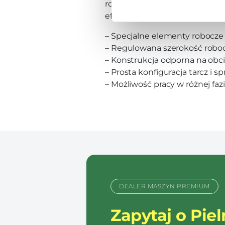
rozwiązań technicznych, które
efektywność i trwałość:
– Specjalne elementy robocze 
– Regulowana szerokość roboc
– Konstrukcja odporna na obc
– Prosta konfiguracja tarcz i s
– Możliwość pracy w różnej fazi
DEALER MASZYN PREMIUM
Zapytaj o Piel