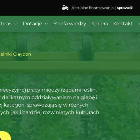
Aktualne finansowania |
sprawdź
O nas
Dotacje
Strefa wiedzy
Kariera
Kontakt
ielniki Claydon
precyzyjnej pracy między rzędami roślin,
 delikatnym oddziaływaniem na glebę i
 kategorii sprawdzają się w różnych
h, jak i bardziej rozwiniętych kulturach.
ę