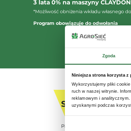
3 lata 0% na maszyny CLAYDON
*Możliwość obniżenia wkładu własnego do 
Program obowiązuje do odwołania
Zgoda
Niniejsza strona korzysta z
Wykorzystujemy pliki cookie 
ruch w naszej witrynie. Inf
reklamowym i analitycznym. 
Systemy w pieln
uzyskanymi podczas korzysta
Pielniki Claydon wykorzystuj