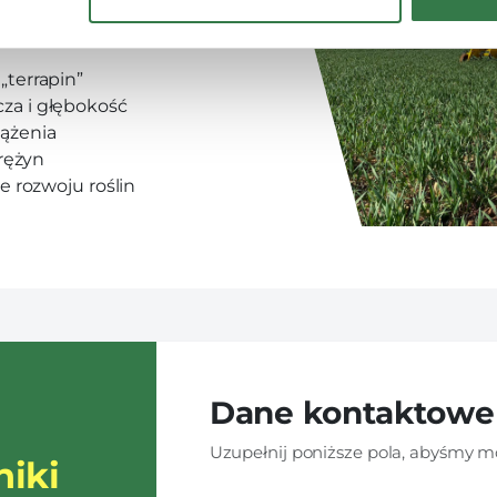
 wpływają na ich
„terrapin”
za i głębokość
iążenia
prężyn
e rozwoju roślin
Dane kontaktowe
Uzupełnij poniższe pola, abyśmy mo
niki