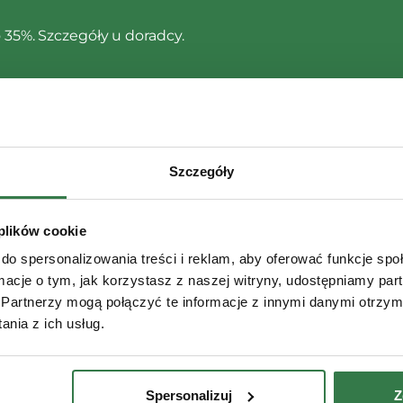
35%. Szczegóły u doradcy.
Poznaj finansowa
Szczegóły
 plików cookie
do spersonalizowania treści i reklam, aby oferować funkcje sp
ormacje o tym, jak korzystasz z naszej witryny, udostępniamy p
Partnerzy mogą połączyć te informacje z innymi danymi otrzym
ikach Claydon
nia z ich usług.
ą zestaw sprawdzonych
Spersonalizuj
Z