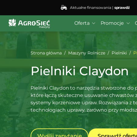
Aktualne finansowania |
sprawdź
Oferta
Promocje
Strona główna
Maszyny Rolnicze
Pielniki
P
Pielniki Claydon
Pielniki Claydon to narzędzia stworzone do 
które łączą skuteczne usuwanie chwastów z
systemy korzeniowe upraw. Rozwiązania z tej
technologiach uprawy, zarówno przy młodszyc
Wyślij zapytanie
Sprawdź ofert