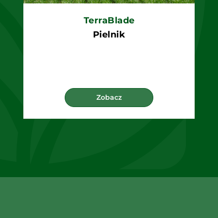
TerraBlade
Pielnik
Zobacz