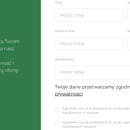
Imię
*
T
Adres e-mail
K
sta Twoim
a nasz
Wiadomość
pność i
ą ofertę.
Twoje dane przetwarzamy zgodn
prywatności
Zgadzam się na przesyłanie mi przez Agro-
handlowych e-mailem
Zgadzam się na przesyłanie mi przez Agro-
handlowych sms-em