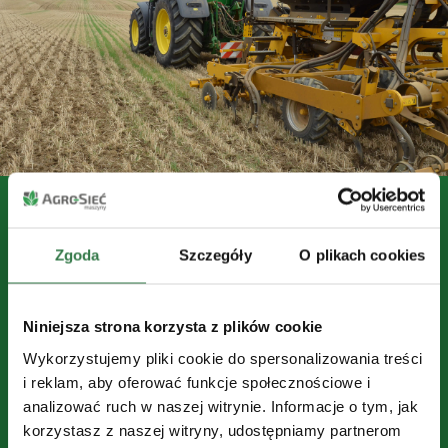
Systemy w siewnikach Claydon
Siewniki Claydon wykorzystują sprawdzone
Zgoda
Szczegóły
O plikach cookies
mechanizmy i systemy, które zwiększają precyzję
siewu, poprawiają warunki glebowe i ułatwiają
Niniejsza strona korzysta z plików cookie
pracę w różnych rejonach uprawy. W zależności od
modelu oferują m.in.:
Wykorzystujemy pliki cookie do spersonalizowania treści
i reklam, aby oferować funkcje społecznościowe i
analizować ruch w naszej witrynie. Informacje o tym, jak
korzystasz z naszej witryny, udostępniamy partnerom
– Claydon Opti-Till® System