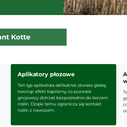
ant Kotte
Aplikatory płozowe
A
w
Ten typ aplikatora delikatnie otwiera glebę,
y
tworząc efekt kapilarny, co pozwala
T
gnojowicy dotrzeć bezpośrednio do korzeni
g
roślin. Dzięki temu ogranicza się kontakt
c
roślin z nawozem.
o