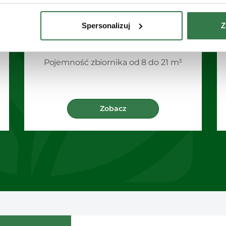
Spersonalizuj
Z
Tandem 8-21 m³
Wóz asenizacyjny
Pojemność zbiornika od 8 do 21 m³
Zobacz