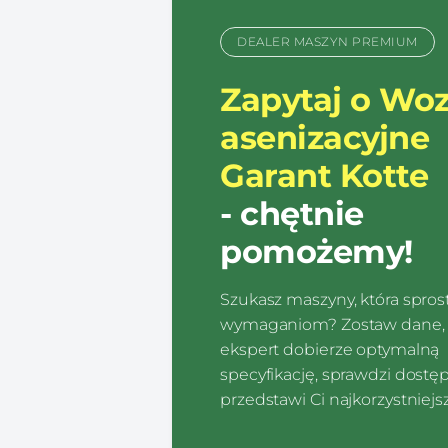
DEALER MASZYN PREMIUM
Zapytaj o Wo
asenizacyjne
Garant Kotte
- chętnie
pomożemy!
Szukasz maszyny, która spro
wymaganiom? Zostaw dane, 
ekspert dobierze optymalną
specyfikację, sprawdzi dostę
przedstawi Ci najkorzystniejsz