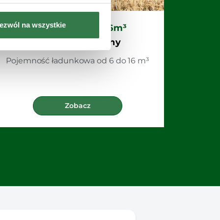
ezwól na wszystkie
Jednoosiowy 6-16m³
Wóz asenizacyjny
Pojemność ładunkowa od 6 do 16 m³
Zobacz