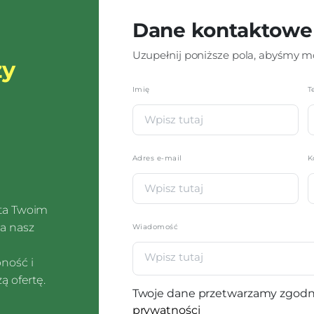
Dane kontaktowe
Uzupełnij poniższe pola, abyśmy mo
zy
Imię
*
T
Adres e-mail
K
sta Twoim
a nasz
Wiadomość
pność i
ą ofertę.
Twoje dane przetwarzamy zgodn
prywatności