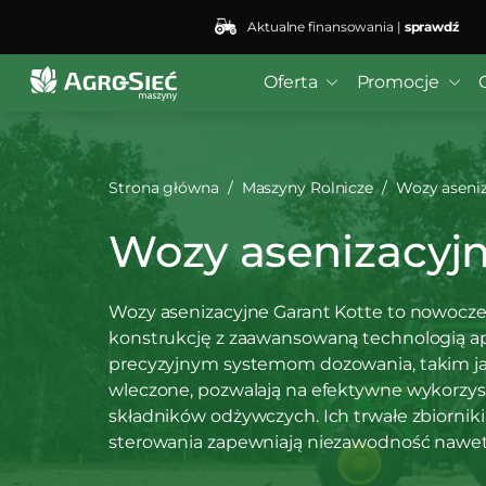
Aktualne finansowania |
sprawdź
Oferta
Promocje
Strona główna
Maszyny Rolnicze
Wozy aseni
Wozy asenizacyjn
Wozy asenizacyjne Garant Kotte to nowoczes
konstrukcję z zaawansowaną technologią ap
precyzyjnym systemom dozowania, takim ja
wleczone, pozwalają na efektywne wykorzyst
składników odżywczych. Ich trwałe zbiorni
sterowania zapewniają niezawodność nawet 