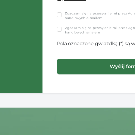
Zgadzam się na przesyłanie mi przez Agro-
handlowych e-mailem
Zgadzam się na przesyłanie mi przez Agro-
handlowych sms-em
Pola oznaczone gwiazdką (*) są