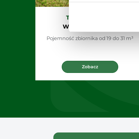
Tridem 19-31 m³
Wóz asenizacyjny
Pojemność zbiornika od 19 do 31 m³
Zobacz