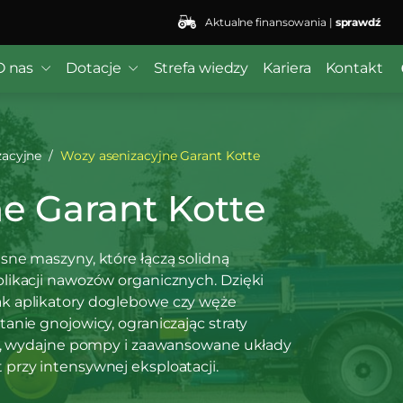
Aktualne finansowania |
sprawdź
O nas
Dotacje
Strefa wiedzy
Kariera
Kontakt
zacyjne
Wozy asenizacyjne Garant Kotte
e Garant Kotte
ne maszyny, które łączą solidną
likacji nawozów organicznych. Dzięki
k aplikatory doglebowe czy węże
anie gnojowicy, ograniczając straty
ki, wydajne pompy i zaawansowane układy
przy intensywnej eksploatacji.