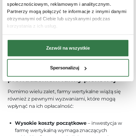
społecznościowym, reklamowym i analitycznym.
Odpowiedź na zmiany klimatyczne
–
Partnerzy mogą połączyć te informacje z innymi danymi
tradycyjne rolnictwo jest coraz bardziej
otrzymanymi od Ciebie lub uzyskanymi podczas
narażone na negatywne skutki zmian
korzystania z ich usług.
klimatycznych, takie jak susze, powodzie czy
ekstremalne temperatury. Farma wertykalna,
dzięki kontrolowanym warunkom
Zezwól na wszystkie
środowiskowym, jest znacznie mniej
podatna na te zagrożenia.
Spersonalizuj
2. Wyzwania i koszty związane z
prowadzeniem farmy pionowej
Pomimo wielu zalet, farmy wertykalne wiążą się
również z pewnymi wyzwaniami, które mogą
wpłynąć na ich opłacalność:
Wysokie koszty początkowe
– inwestycja w
farmę wertykalną wymaga znaczących