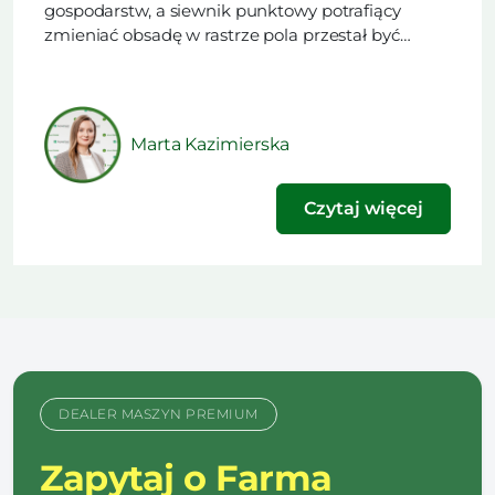
gospodarstw, a siewnik punktowy potrafiący
zmieniać obsadę w rastrze pola przestał być
rzadkością. Trudniejsze od zakupu maszyny
okazuje się rozstrzygnięcie, czy w danym sezonie
technologia ma obniżyć koszt nawożenia, czy
podnieść plon. Ten artykuł powstał na podstawie
Marta Kazimierska
materiału opublikowanego w najnowszym
wydaniu naszego […]
Czytaj więcej
DEALER MASZYN PREMIUM
Zapytaj o Farma