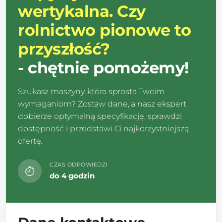
wertykalna. Czy
rolnictwo pionowe to
przyszłość?
- chętnie pomożemy!
Szukasz maszyny, która sprosta Twoim
wymaganiom? Zostaw dane, a nasz ekspert
dobierze optymalną specyfikację, sprawdzi
dostępność i przedstawi Ci najkorzystniejszą
ofertę.
CZAS ODPOWIEDZI
do 4 godzin