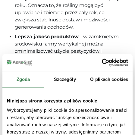
roku. Oznacza to, że rośliny mogą być
uprawiane i zbierane przez cały rok, co
zwiększa stabilność dostaw i możliwości
generowania dochodów.
Lepsza jakość produktów
– w zamkniętym
środowisku farmy wertykalnej można
zminimalizować użycie pestycydów i
herbicydów, dzięki czemu produkty są
zdrowsze i bardziej ekologicznych.
Dodatkowo kontrola warunków wzrostu
Zgoda
Szczegóły
O plikach cookies
pozwala na uzyskanie plonów o stałej jakości.
Zmniejszone zużycie wody
– w farmach
wertykalnych stosuje się zamknięte systemy
Niniejsza strona korzysta z plików cookie
nawadniania, które pozwalają na recykling
Wykorzystujemy pliki cookie do spersonalizowania treści
wody. Dzięki temu zużycie wody jest
i reklam, aby oferować funkcje społecznościowe i
znacznie mniejsze niż w tradycyjnym
analizować ruch w naszej witrynie. Informacje o tym, jak
rolnictwie – jest to ważne w kontekście
korzystasz z naszej witryny, udostępniamy partnerom
rosnącego deficytu tego zasobu.