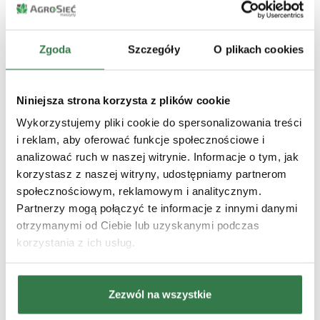
Jest bogaty w próchnicę, mikroorganizmy oraz
enzymy, które pozytywnie wpływają na jakość
gleby i wzrost roślin.
Zgoda
Szczegóły
O plikach cookies
Zalety biohumusu:
Niniejsza strona korzysta z plików cookie
Bardzo bogaty w mikroelementy i
Wykorzystujemy pliki cookie do spersonalizowania treści
substancje odżywcze.
i reklam, aby oferować funkcje społecznościowe i
analizować ruch w naszej witrynie. Informacje o tym, jak
Pomaga poprawić strukturę gleby i zwiększa
korzystasz z naszej witryny, udostępniamy partnerom
jej żyzność.
społecznościowym, reklamowym i analitycznym.
Wspiera rozwój pożytecznych
Partnerzy mogą połączyć te informacje z innymi danymi
mikroorganizmów glebowych.
otrzymanymi od Ciebie lub uzyskanymi podczas
korzystania z ich usług.
Wady biohumusu:
Stosunkowo drogi w porównaniu z innymi
Zezwól na wszystkie
nawozami ekologicznymi.