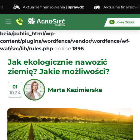
Aktualne finansowania |
sprawdź
Aktualne finansowania |
Deprecated
: preg_replace(): Passing null to parameter
#3 ($subject) of type array|string is deprecated in
/home/klient.dhosting.pl/lswis6155/agro-siec.pl-
bei4/public_html/wp-
content/plugins/wordfence/vendor/wordfence/wf-
waf/src/lib/rules.php
on line
1896
Jak ekologicznie nawozić
ziemię? Jakie możliwości?
01
Marta Kazimierska
10.24