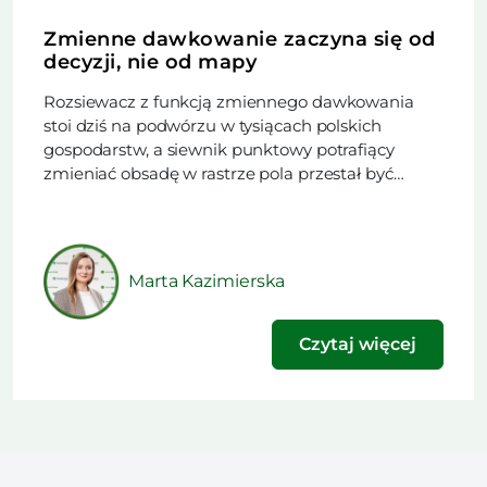
Zmienne dawkowanie zaczyna się od
decyzji, nie od mapy
Rozsiewacz z funkcją zmiennego dawkowania
stoi dziś na podwórzu w tysiącach polskich
gospodarstw, a siewnik punktowy potrafiący
zmieniać obsadę w rastrze pola przestał być
rzadkością. Trudniejsze od zakupu maszyny
okazuje się rozstrzygnięcie, czy w danym sezonie
technologia ma obniżyć koszt nawożenia, czy
podnieść plon. Ten artykuł powstał na podstawie
Marta Kazimierska
materiału opublikowanego w najnowszym
wydaniu naszego […]
Czytaj więcej