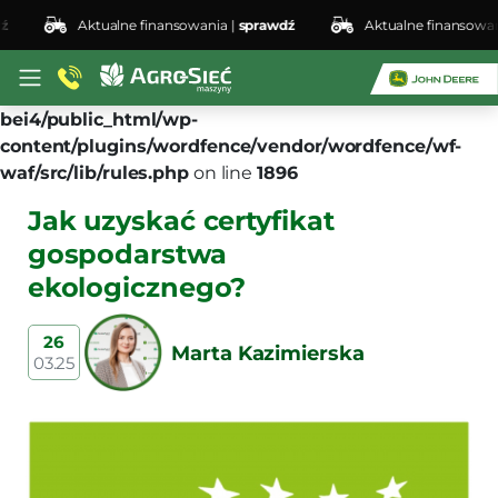
Aktualne finansowania |
sprawdź
Aktualne finansowania |
Deprecated
: preg_replace(): Passing null to parameter
#3 ($subject) of type array|string is deprecated in
/home/klient.dhosting.pl/lswis6155/agro-siec.pl-
bei4/public_html/wp-
content/plugins/wordfence/vendor/wordfence/wf-
waf/src/lib/rules.php
on line
1896
Jak uzyskać certyfikat
gospodarstwa
ekologicznego?
26
Marta Kazimierska
03.25