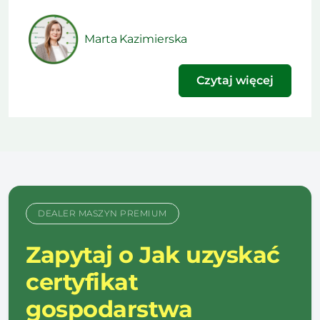
technologia ma obniżyć koszt nawożenia, czy
podnieść plon. Ten artykuł powstał na podstawie
Marta Kazimierska
materiału opublikowanego w najnowszym
wydaniu naszego […]
Czytaj więcej
DEALER MASZYN PREMIUM
Zapytaj o Jak uzyskać
certyfikat
gospodarstwa