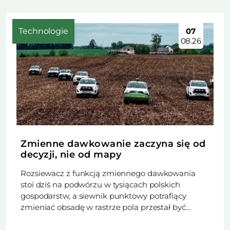
Technologie
07
08.26
Zmienne dawkowanie zaczyna się od
decyzji, nie od mapy
Rozsiewacz z funkcją zmiennego dawkowania
stoi dziś na podwórzu w tysiącach polskich
gospodarstw, a siewnik punktowy potrafiący
zmieniać obsadę w rastrze pola przestał być
rzadkością. Trudniejsze od zakupu maszyny
okazuje się rozstrzygnięcie, czy w danym sezonie