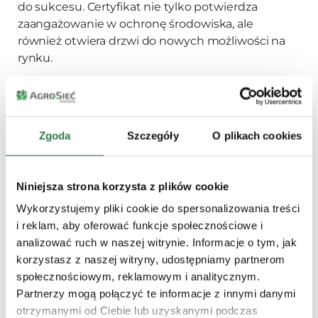
do sukcesu. Certyfikat nie tylko potwierdza
zaangażowanie w ochronę środowiska, ale
również otwiera drzwi do nowych możliwości na
rynku.
Zgoda
Szczegóły
O plikach cookies
Niniejsza strona korzysta z plików cookie
Wykorzystujemy pliki cookie do spersonalizowania treści
Marta Kazimierska
i reklam, aby oferować funkcje społecznościowe i
analizować ruch w naszej witrynie. Informacje o tym, jak
Ukończyła wieloetapowe szkolenia John Deere
korzystasz z naszej witryny, udostępniamy partnerom
Polska. Swobodnie porusza się w
społecznościowym, reklamowym i analitycznym.
zaawansowanych technologiach rolniczych i na
Partnerzy mogą połączyć te informacje z innymi danymi
bieżąco śledzi innowacje w maszynach,
otrzymanymi od Ciebie lub uzyskanymi podczas
uprawie precyzyjnej oraz zrównoważonej