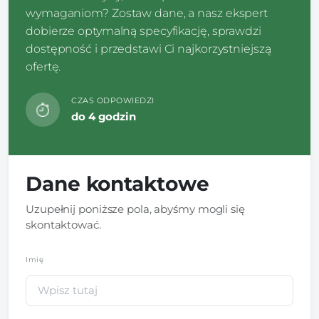
wymaganiom? Zostaw dane, a nasz ekspert
dobierze optymalną specyfikację, sprawdzi
dostępność i przedstawi Ci najkorzystniejszą
ofertę.
CZAS ODPOWIEDZI
do 4 godzin
Dane kontaktowe
Uzupełnij poniższe pola, abyśmy mogli się
skontaktować.
Imię
*