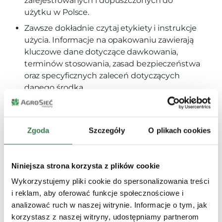
zarejestrowanych i dopuszczonych do
użytku w Polsce.
Zawsze dokładnie czytaj etykiety i instrukcje
użycia. Informacje na opakowaniu zawierają
kluczowe dane dotyczące dawkowania,
terminów stosowania, zasad bezpieczeństwa
oraz specyficznych zaleceń dotyczących
danego środka.
Wybieraj środki odpowiednie do rodzaju
uprawy oraz konkretnej fazy rozwojowej
roślin.
Zgoda
Szczegóły
O plikach cookies
Zasady stosowania środków
ochrony roślin
Niniejsza strona korzysta z plików cookie
Przestrzegaj zalecanych dawek. Zbyt mała
Wykorzystujemy pliki cookie do spersonalizowania treści
ilość środka może być nieskuteczna,
i reklam, aby oferować funkcje społecznościowe i
natomiast zbyt duża może uszkodzić rośliny i
analizować ruch w naszej witrynie. Informacje o tym, jak
środowisko.
korzystasz z naszej witryny, udostępniamy partnerom