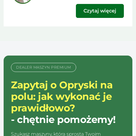
Czytaj więcej
DEALER MASZYN PREMIUM
Zapytaj o Opryski na
polu: jak wykonać je
prawidłowo?
- chętnie pomożemy!
Szukasz maszyny, która sprosta Twoim