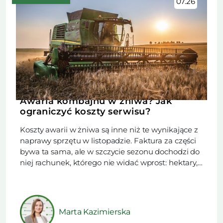
07.26
Awaria kombajnu w żniwa? Jak
ograniczyć koszty serwisu?
Koszty awarii w żniwa są inne niż te wynikające z
naprawy sprzętu w listopadzie. Faktura za części
bywa ta sama, ale w szczycie sezonu dochodzi do
niej rachunek, którego nie widać wprost: hektary,
które nie zeszły z pola w dniu postoju i ryzyko, że
pogoda nie da drugiego podejścia. Z tego
powodu na serwis w […]
Marta Kazimierska