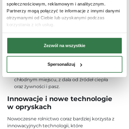
społecznościowym, reklamowym i analitycznym.
Unikaj stosowania tych samych środków
Partnerzy mogą połączyć te informacje z innymi danymi
ochrony roślin przez długi okres. Rotacja
otrzymanymi od Ciebie lub uzyskanymi podczas
środków z różnymi substancjami aktywnymi
korzystania z ich usług.
pomaga zapobiegać rozwijaniu się
odporności u szkodników i patogenów.
Stosuj środki w sposób minimalizujący
Zezwól na wszystkie
ryzyko ich przedostania się do wód
gruntowych i powierzchniowych.
Spersonalizuj
Przechowuj środki ochrony roślin w
oryginalnych opakowaniach, w suchym i
chłodnym miejscu, z dala od źródeł ciepła
oraz żywności i pasz.
Innowacje i nowe technologie
w opryskach
Nowoczesne rolnictwo coraz bardziej korzysta z
innowacyjnych technologii, które